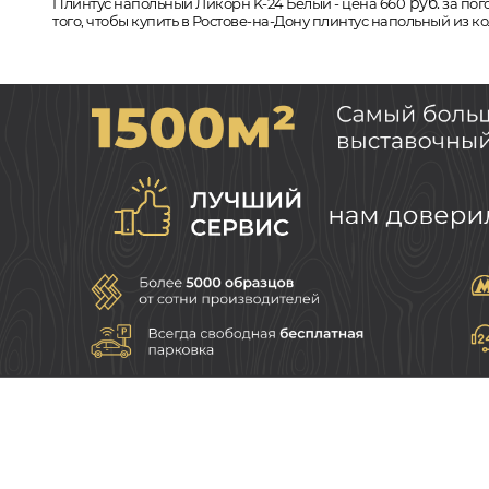
руб.
Плинтус напольный Ликорн K-24 Белый - цена 660
за пог
того, чтобы купить в Ростове-на-Дону плинтус напольный из 