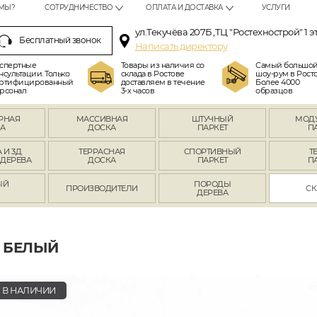
МЫ?
СОТРУДНИЧЕСТВО
ОПЛАТА И ДОСТАВКА
УСЛУГИ
ул.Текучёва 207Б ,ТЦ "Ростехнострой" 1 э
Бесплатный звонок
Написать директору
спертные
Товары из наличия со
Самый большо
нсультации. Только
склада в Ростове
шоу-рум в Росто
ртифицированный
доставляем в течение
Более 4000
рсонал
3-х часов
образцов
РНАЯ
МАССИВНАЯ
ШТУЧНЫЙ
МОД
А
ДОСКА
ПАРКЕТ
П
 И 3Д
ТЕРРАСНАЯ
СПОРТИВНЫЙ
Т
 ДЕРЕВА
ДОСКА
ПАРКЕТ
П
ЫЙ
ПОРОДЫ
ПРОИЗВОДИТЕЛИ
СК
Л
ДЕРЕВА
 БЕЛЫЙ
В НАЛИЧИИ