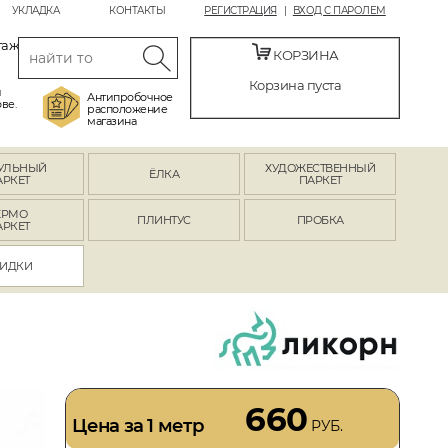
УКЛАДКА
КОНТАКТЫ
РЕГИСТРАЦИЯ
ВХОД С ПАРОЛЕМ
таж
КОРЗИНА
Корзина пуста
й
Антипробочное
ве.
расположение
магазина
УЛЬНЫЙ
ХУДОЖЕСТВЕННЫЙ
ЁЛКА
АРКЕТ
ПАРКЕТ
ЕРМО
ПЛИНТУС
ПРОБКА
АРКЕТ
ИДКИ
660
Цена за 1 метр
РУБ.