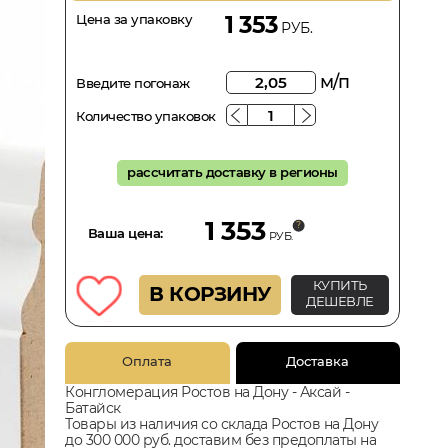
Цена за упаковку
1 353
РУБ.
м/п
Введите погонаж
Количество упаковок
рассчитать доставку в регионы
1 353
Ваша цена:
РУБ.
КУПИТЬ
В КОРЗИНУ
ДЕШЕВЛЕ
Оплата
Доставка
Конгломерация Ростов на Дону - Аксай -
Батайск
Товары из наличия со склада Ростов на Дону
до 300 000 руб. доставим без предоплаты на