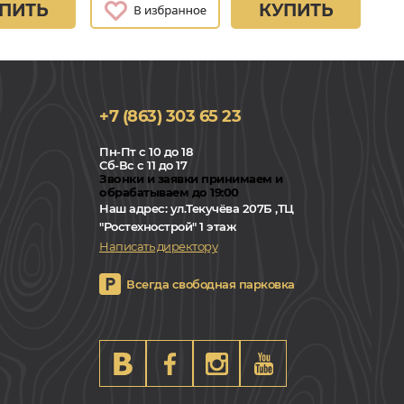
ПИТЬ
КУПИТЬ
+7 (863) 303 65 23
Пн-Пт с 10 до 18
Сб-Вс с 11 до 17
Звонки и заявки принимаем и
обрабатываем до 19:00
Наш адрес:
ул.Текучёва 207Б ,ТЦ
"Ростехнострой" 1 этаж
Написать директору
Всегда свободная парковка