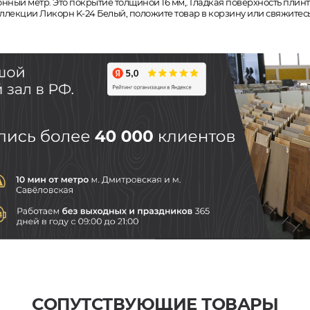
онный метр. Это покрытие толщиной 16 мм,. Гладкая поверхность плинт
коллекции Ликорн K-24 Белый, положите товар в корзину или свяжитес
СОПУТСТВУЮЩИЕ ТОВАРЫ