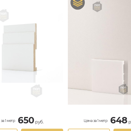
650
648
за 1 метр
Цена за 1 метр
руб.
р