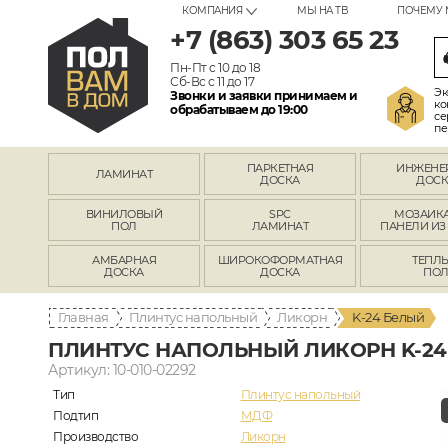
КОМПАНИЯ
МЫ НА ТВ
ПОЧЕМУ 
+7 (863) 303 65 23
Пн-Пт с 10 до 18
Сб-Вс с 11 до 17
Эк
Звонки и заявки принимаем и
ко
обрабатываем до 19:00
се
пе
ПАРКЕТНАЯ
ИНЖЕНЕ
ЛАМИНАТ
ДОСКА
ДОСК
ВИНИЛОВЫЙ
SPC
МОЗАИКА
ПОЛ
ЛАМИНАТ
ПАНЕЛИ ИЗ
АМБАРНАЯ
ШИРОКОФОРМАТНАЯ
ТЕПЛ
ДОСКА
ДОСКА
ПО
Главная
Плинтус напольный
Ликорн
K-24 Белый
ПЛИНТУС НАПОЛЬНЫЙ ЛИКОРН K-24
Артикул: 10-010-02292
Тип
Плинтус напольный
Подтип
МДФ
Производство
Ликорн