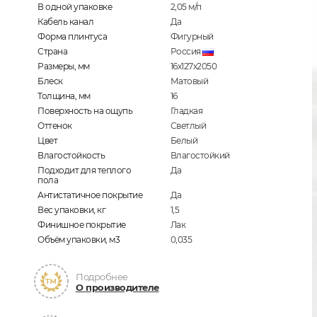
В одной упаковке
2,05
м/п
Кабель канал
Да
Форма плинтуса
Фигурный
Страна
Россия
Размеры, мм
16х127х2050
Блеск
Матовый
Толщина, мм
16
Поверхность на ощупь
Гладкая
Оттенок
Светлый
Цвет
Белый
Влагостойкость
Влагостойкий
Подходит для теплого
Да
пола
Антистатичное покрытие
Да
Вес упаковки, кг
1,5
Финишное покрытие
Лак
Объём упаковки, м3
0,035
Подробнее
О производителе