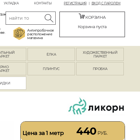
УКЛАДКА
КОНТАКТЫ
РЕГИСТРАЦИЯ
ВХОД С ПАРОЛЕМ
таж
КОРЗИНА
Корзина пуста
й
Антипробочное
ве.
расположение
магазина
УЛЬНЫЙ
ХУДОЖЕСТВЕННЫЙ
ЁЛКА
АРКЕТ
ПАРКЕТ
ЕРМО
ПЛИНТУС
ПРОБКА
АРКЕТ
ИДКИ
440
Цена за 1 метр
РУБ.