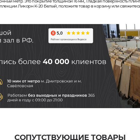
онный метр. Это покрытие толщиной 16 мм,. Гладкая поверхность плин
коллекции Ликорн K-20 Белый, положите товар в корзину или свяжитес
СОПУТСТВУЮЩИЕ ТОВАРЫ