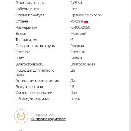
В одной упаковке
2,05
м/п
Кабель канал
Нет
Форма плинтуса
Прямой со скосом
Страна
Россия
Размеры, мм
16х100х2050
Блеск
Матовый
Толщина, мм
16
Поверхность на ощупь
Гладкая
Оттенок
Светлый
Цвет
Белый
Влагостойкость
Влагостойкий
Подходит для теплого
Да
пола
Антистатичное покрытие
Да
Вес упаковки, кг
1,5
Финишное покрытие
Лак
Объём упаковки, м3
0,034
Подробнее
О производителе