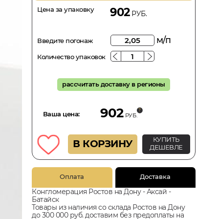
Цена за упаковку
902
РУБ.
м/п
Введите погонаж
Количество упаковок
рассчитать доставку в регионы
902
Ваша цена:
РУБ.
КУПИТЬ
В КОРЗИНУ
ДЕШЕВЛЕ
Оплата
Доставка
Конгломерация Ростов на Дону - Аксай -
Батайск
Товары из наличия со склада Ростов на Дону
до 300 000 руб. доставим без предоплаты на