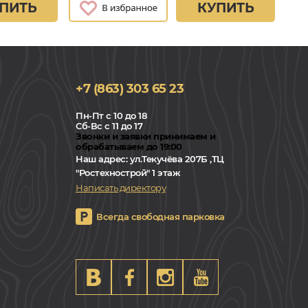
ПИТЬ
КУПИТЬ
+7 (863) 303 65 23
Пн-Пт с 10 до 18
Сб-Вс с 11 до 17
Звонки и заявки принимаем и
обрабатываем до 19:00
Наш адрес:
ул.Текучёва 207Б ,ТЦ
"Ростехнострой" 1 этаж
Написать директору
Всегда свободная парковка