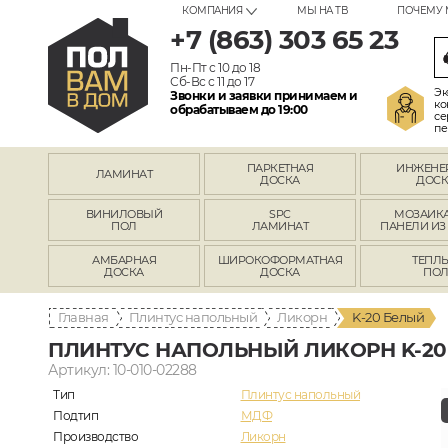
КОМПАНИЯ
МЫ НА ТВ
ПОЧЕМУ 
+7 (863) 303 65 23
Пн-Пт с 10 до 18
Сб-Вс с 11 до 17
Эк
Звонки и заявки принимаем и
ко
обрабатываем до 19:00
се
пе
ПАРКЕТНАЯ
ИНЖЕНЕ
ЛАМИНАТ
ДОСКА
ДОСК
ВИНИЛОВЫЙ
SPC
МОЗАИКА
ПОЛ
ЛАМИНАТ
ПАНЕЛИ ИЗ
АМБАРНАЯ
ШИРОКОФОРМАТНАЯ
ТЕПЛ
ДОСКА
ДОСКА
ПО
Главная
Плинтус напольный
Ликорн
K-20 Белый
ПЛИНТУС НАПОЛЬНЫЙ ЛИКОРН K-20
Артикул: 10-010-02288
Тип
Плинтус напольный
Подтип
МДФ
Производство
Ликорн