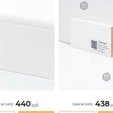
440
438
за 1 метр
Цена за 1 метр
руб.
р