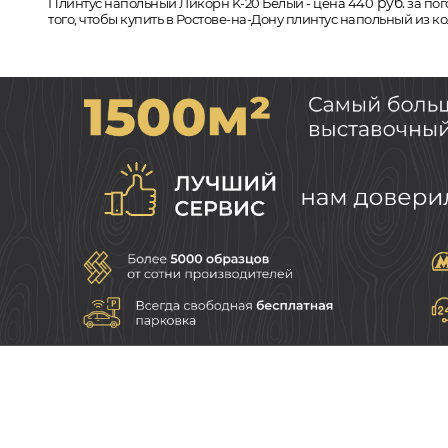
руб.
Плинтус напольный Ликорн K-20 Белый - цена 440
за пог
того, чтобы купить в Ростове-на-Дону плинтус напольный из 