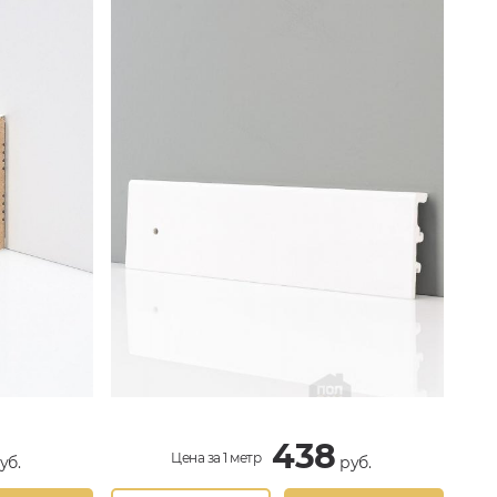
438
Цена за 1 метр
уб.
руб.