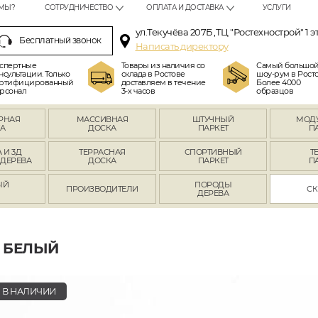
МЫ?
СОТРУДНИЧЕСТВО
ОПЛАТА И ДОСТАВКА
УСЛУГИ
ул.Текучёва 207Б ,ТЦ "Ростехнострой" 1 э
Бесплатный звонок
Написать директору
спертные
Товары из наличия со
Самый большо
нсультации. Только
склада в Ростове
шоу-рум в Росто
ртифицированный
доставляем в течение
Более 4000
рсонал
3-х часов
образцов
РНАЯ
МАССИВНАЯ
ШТУЧНЫЙ
МОД
А
ДОСКА
ПАРКЕТ
П
 И 3Д
ТЕРРАСНАЯ
СПОРТИВНЫЙ
Т
 ДЕРЕВА
ДОСКА
ПАРКЕТ
П
ЫЙ
ПОРОДЫ
ПРОИЗВОДИТЕЛИ
СК
Л
ДЕРЕВА
 БЕЛЫЙ
В НАЛИЧИИ