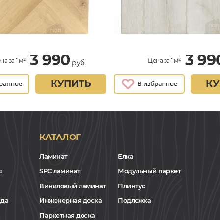
3 990
3 99
на за 1 м²
Цена за 1 м²
руб.
КУПИТЬ
КУ
КАТАЛОГ
Ламинат
Елка
я
SPC ламинат
Модульный паркет
Виниловый ламинат
Плинтус
нда
Инженерная доска
Подложка
Паркетная доска