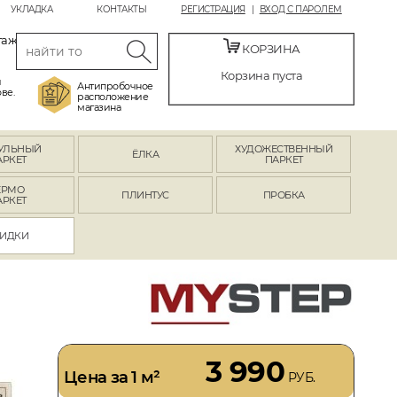
УКЛАДКА
КОНТАКТЫ
РЕГИСТРАЦИЯ
ВХОД С ПАРОЛЕМ
таж
КОРЗИНА
Корзина пуста
й
Антипробочное
ве.
расположение
магазина
УЛЬНЫЙ
ХУДОЖЕСТВЕННЫЙ
ЁЛКА
АРКЕТ
ПАРКЕТ
ЕРМО
ПЛИНТУС
ПРОБКА
АРКЕТ
ИДКИ
3 990
Цена за 1 м²
РУБ.