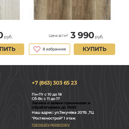
0
3 990
Цена за 1 м²
руб.
руб.
ПИТЬ
КУПИТЬ
+7 (863) 303 65 23
Пн-Пт с 10 до 18
Сб-Вс с 11 до 17
Звонки и заявки принимаем и
обрабатываем до 19:00
Наш адрес:
ул.Текучёва 207Б ,ТЦ
"Ростехнострой" 1 этаж
Написать директору