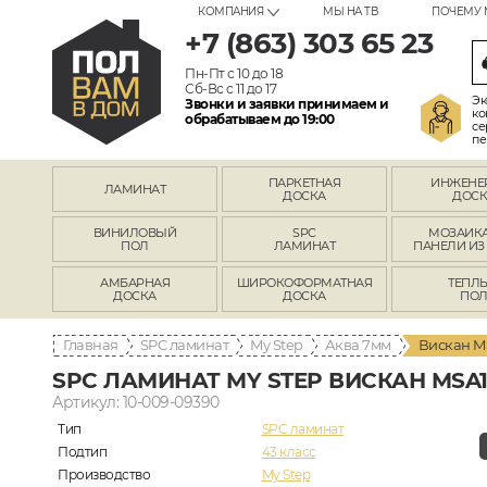
КОМПАНИЯ
МЫ НА ТВ
ПОЧЕМУ 
+7 (863) 303 65 23
Пн-Пт с 10 до 18
Сб-Вс с 11 до 17
Эк
Звонки и заявки принимаем и
ко
обрабатываем до 19:00
се
пе
ПАРКЕТНАЯ
ИНЖЕНЕ
ЛАМИНАТ
ДОСКА
ДОСК
ВИНИЛОВЫЙ
SPC
МОЗАИКА
ПОЛ
ЛАМИНАТ
ПАНЕЛИ ИЗ
АМБАРНАЯ
ШИРОКОФОРМАТНАЯ
ТЕПЛ
ДОСКА
ДОСКА
ПО
Главная
SPC ламинат
My Step
Аква 7мм
Вискан M
SPC ЛАМИНАТ MY STEP ВИСКАН MSA
Артикул: 10-009-09390
Тип
SPC ламинат
Подтип
43 класс
Производство
My Step