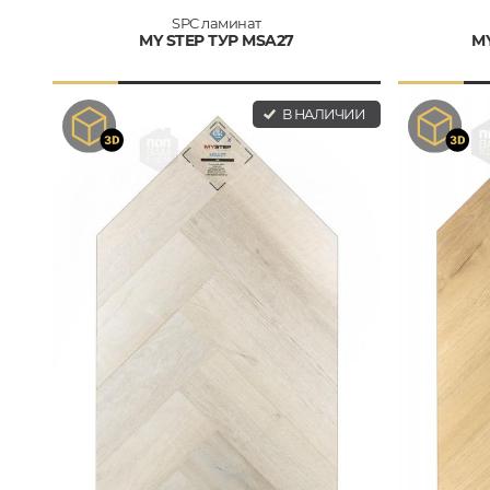
SPC ламинат
MY STEP ТУР MSA27
M
В НАЛИЧИИ