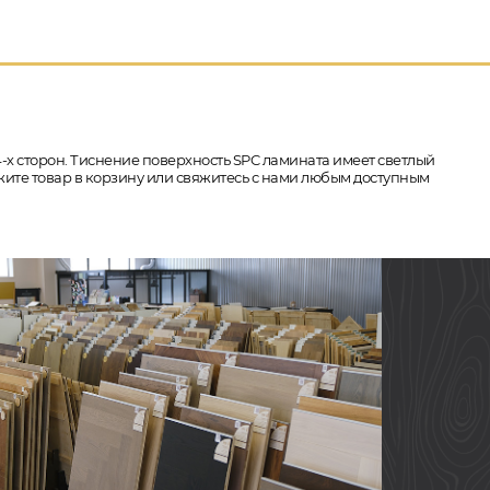
 4-х сторон. Тиснение поверхность SPC ламината имеет светлый
ожите товар в корзину или свяжитесь с нами любым доступным