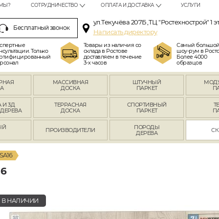
МЫ?
СОТРУДНИЧЕСТВО
ОПЛАТА И ДОСТАВКА
УСЛУГИ
ул.Текучёва 207Б ,ТЦ "Ростехнострой" 1 э
Бесплатный звонок
Написать директору
спертные
Товары из наличия со
Самый большо
нсультации. Только
склада в Ростове
шоу-рум в Росто
ртифицированный
доставляем в течение
Более 4000
рсонал
3-х часов
образцов
РНАЯ
МАССИВНАЯ
ШТУЧНЫЙ
МОД
А
ДОСКА
ПАРКЕТ
П
 И 3Д
ТЕРРАСНАЯ
СПОРТИВНЫЙ
Т
 ДЕРЕВА
ДОСКА
ПАРКЕТ
П
ЫЙ
ПОРОДЫ
ПРОИЗВОДИТЕЛИ
СК
Л
ДЕРЕВА
SA16
16
В НАЛИЧИИ