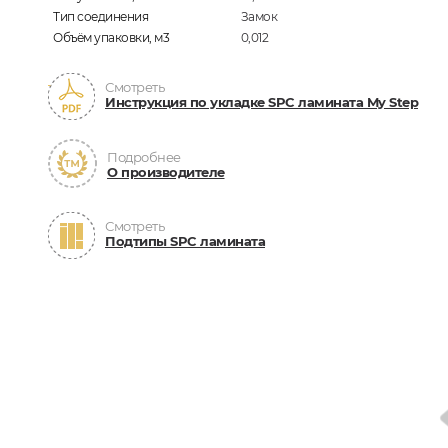
Тип соединения
Замок
Объём упаковки, м3
0,012
Смотреть
Инструкция по укладке SPC ламината My Step
Подробнее
О производителе
Смотреть
Подтипы SPC ламината