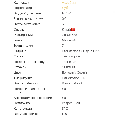
Коллекция
Аква 7мм
Порода дерева
Дуб
В одной упаковке
1,67
м
2
Защитный слой, мм
0,6
Досок в упаковке
6
Страна
Китай
Размеры, мм
7х180х1545
Блеск
Матовый
Толщина, мм
7
Ширина
Стандарт от 160 до 200мм
Фаска
с 4-х сторон
Поверхность на ощупь
Тиснение
Оттенок
Светлый
Цвет
Бежевый, Серый
Тип рисунка
Однополосный
Влагостойкость
Водостойкий
Подходит для теплого
Да
пола
Антистатичное покрытие
Да
Подложка
Встроенная
Конструкция
SPC
Вес упаковки, кг
18,5