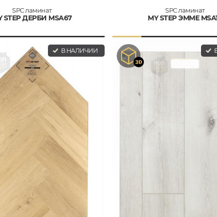
SPC ламинат
SPC ламинат
Y STEP ДЕРБИ MSA67
MY STEP ЭММЕ MSA
В НАЛИЧИИ
В