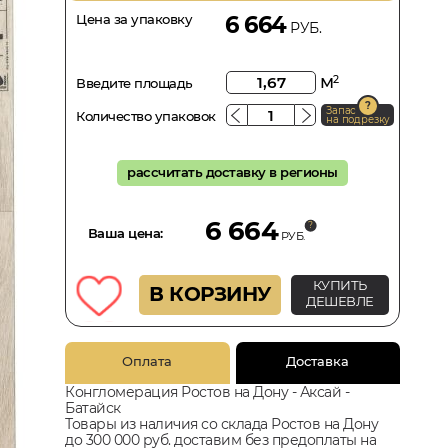
Цена за упаковку
6 664
РУБ.
м
2
Введите площадь
Запас
Количество упаковок
на подрезку
рассчитать доставку в регионы
6 664
Ваша цена:
РУБ.
КУПИТЬ
В КОРЗИНУ
ДЕШЕВЛЕ
Оплата
Доставка
Конгломерация Ростов на Дону - Аксай -
Батайск
Товары из наличия со склада Ростов на Дону
до 300 000 руб. доставим без предоплаты на