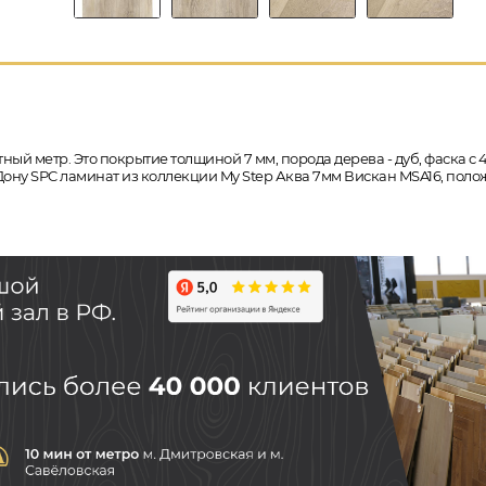
ный метр. Это покрытие толщиной 7 мм, порода дерева - дуб, фаска с
а-Дону SPC ламинат из коллекции My Step Аква 7мм Вискан MSA16, пол