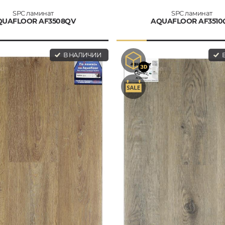
SPC ламинат
SPC ламинат
QUAFLOOR AF3508QV
AQUAFLOOR AF3510
В НАЛИЧИИ
В