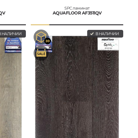
SPC ламинат
QV
AQUAFLOOR AF3511QV
 НАЛИЧИИ
В НАЛИЧИИ