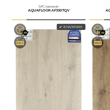
SPC ламинат
AQUAFLOOR AF3507QV
A
В НАЛИЧИИ