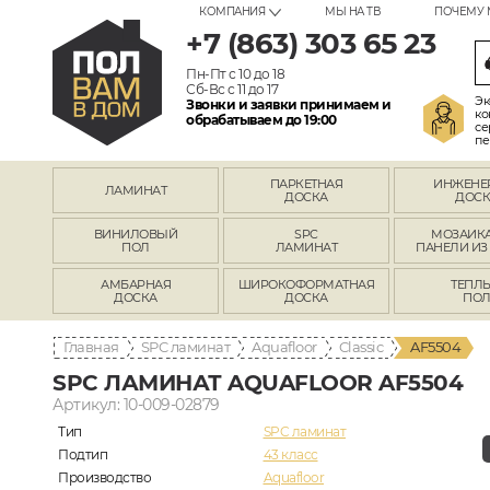
КОМПАНИЯ
МЫ НА ТВ
ПОЧЕМУ 
+7 (863) 303 65 23
Пн-Пт с 10 до 18
Сб-Вс с 11 до 17
Эк
Звонки и заявки принимаем и
ко
обрабатываем до 19:00
се
пе
ПАРКЕТНАЯ
ИНЖЕНЕ
ЛАМИНАТ
ДОСКА
ДОСК
ВИНИЛОВЫЙ
SPC
МОЗАИКА
ПОЛ
ЛАМИНАТ
ПАНЕЛИ ИЗ
АМБАРНАЯ
ШИРОКОФОРМАТНАЯ
ТЕПЛ
ДОСКА
ДОСКА
ПО
Главная
SPC ламинат
Aquafloor
Classic
AF5504
SPC ЛАМИНАТ AQUAFLOOR AF5504
Артикул: 10-009-02879
Тип
SPC ламинат
Подтип
43 класс
Производство
Aquafloor