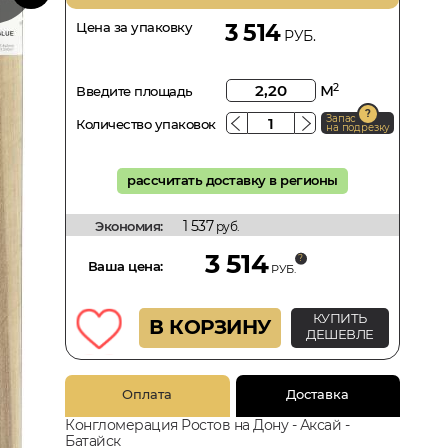
Цена за упаковку
3 514
РУБ.
м
2
Введите площадь
Запас
Количество упаковок
на подрезку
рассчитать доставку в регионы
1 537
Экономия:
руб.
3 514
Ваша цена:
РУБ.
КУПИТЬ
В КОРЗИНУ
ДЕШЕВЛЕ
Оплата
Доставка
Конгломерация Ростов на Дону - Аксай -
Батайск