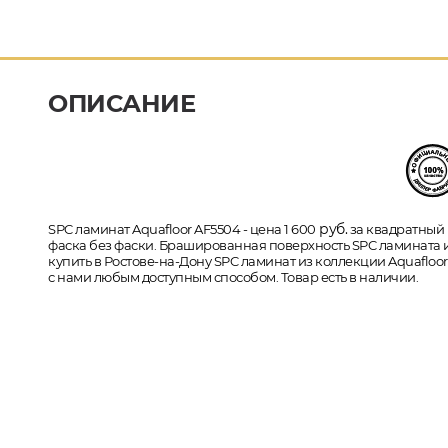
ОПИСАНИЕ
руб.
SPC ламинат Aquafloor AF5504 - цена 1 600
за квадратный м
фаска без фаски. Брашированная поверхность SPC ламината им
купить в Ростове-на-Дону SPC ламинат из коллекции Aquafloor 
с нами любым доступным способом. Товар есть в наличии.