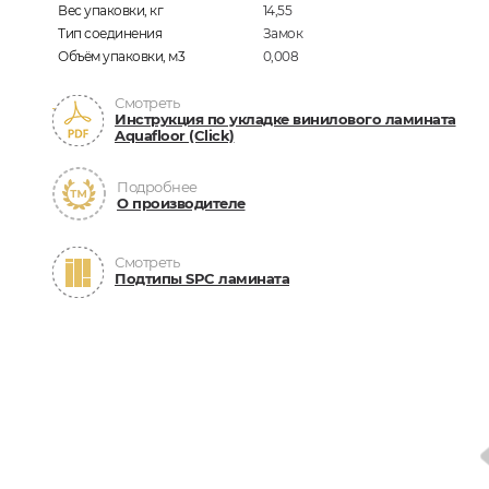
Вес упаковки, кг
14,55
Тип соединения
Замок
Объём упаковки, м3
0,008
Смотреть
Инструкция по укладке винилового ламината
Aquafloor (Click)
Подробнее
О производителе
Смотреть
Подтипы SPC ламината