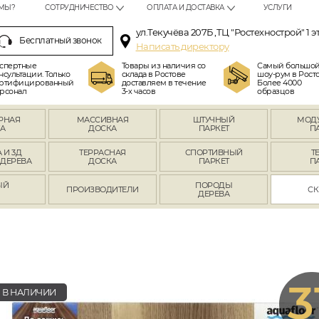
МЫ?
СОТРУДНИЧЕСТВО
ОПЛАТА И ДОСТАВКА
УСЛУГИ
ул.Текучёва 207Б ,ТЦ "Ростехнострой" 1 э
Бесплатный звонок
Написать директору
спертные
Товары из наличия со
Самый большо
нсультации. Только
склада в Ростове
шоу-рум в Росто
ртифицированный
доставляем в течение
Более 4000
рсонал
3-х часов
образцов
РНАЯ
МАССИВНАЯ
ШТУЧНЫЙ
МОД
А
ДОСКА
ПАРКЕТ
П
 И 3Д
ТЕРРАСНАЯ
СПОРТИВНЫЙ
Т
 ДЕРЕВА
ДОСКА
ПАРКЕТ
П
ЫЙ
ПОРОДЫ
ПРОИЗВОДИТЕЛИ
СК
Л
ДЕРЕВА
3
В НАЛИЧИИ