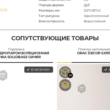
Порода дерева
Дуб
Glue
Размеры, мм
1227x187x2
Тип рисунка
Однополосный
Влагостойкость
Водостойкий
СОПУТСТВУЮЩИЕ ТОВАРЫ
Подложка
Плинтус напольный
ГИДРОПАРОИЗОЛЯЦИОННАЯ
ORAC DECOR SX15
НКА SOLIDBASE СИНЯЯ
В НАЛИЧИИ
В