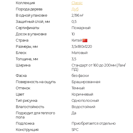
Коллекция
Classic
Порода дерева
Дуб
В одной упаковке
2,196
м
2
Защитный слой, мм
0,5
Сертификаты
Пожарный
Досок в упаковке
10
Страна
Китай
Размеры, мм
3,5х180х1220
Блеск
Матовый
Толщина, мм
3,5
Ширина
Стандарт от 160 до 200мм (Лам/
ПД)
Фаска
без фаски
Поверхность на ощупь
Брашированная
Оттенок
Тёмный
Цвет
Коричневый
Тип рисунка
Однополосный
Влагостойкость
Водостойкий
Подходит для теплого
Да
пола
Подложка
Приобретается отдельно
Конструкция
SPC