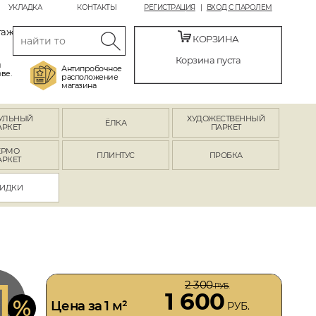
УКЛАДКА
КОНТАКТЫ
РЕГИСТРАЦИЯ
ВХОД С ПАРОЛЕМ
таж
КОРЗИНА
Корзина пуста
й
Антипробочное
ве.
расположение
магазина
УЛЬНЫЙ
ХУДОЖЕСТВЕННЫЙ
ЁЛКА
АРКЕТ
ПАРКЕТ
ЕРМО
ПЛИНТУС
ПРОБКА
АРКЕТ
ИДКИ
1
2 300
РУБ.
1 600
%
Цена за 1 м²
РУБ.