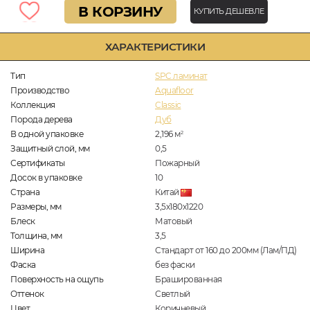
В КОРЗИНУ
КУПИТЬ ДЕШЕВЛЕ
ХАРАКТЕРИСТИКИ
Тип
SPC ламинат
Производство
Aquafloor
Коллекция
Classic
Порода дерева
Дуб
В одной упаковке
2,196
м
2
Защитный слой, мм
0,5
Сертификаты
Пожарный
Досок в упаковке
10
Страна
Китай
Размеры, мм
3,5х180х1220
Блеск
Матовый
Толщина, мм
3,5
Ширина
Стандарт от 160 до 200мм (Лам/ПД)
Фаска
без фаски
Поверхность на ощупь
Брашированная
Оттенок
Светлый
Цвет
Коричневый