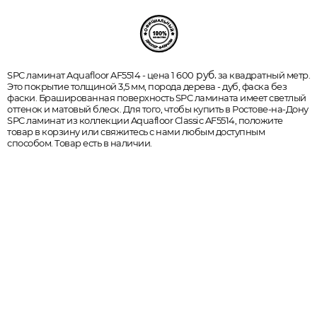
руб.
SPC ламинат Aquafloor AF5514 - цена 1 600
за квадратный метр.
Это покрытие толщиной 3,5 мм, порода дерева - дуб, фаска без
фаски. Брашированная поверхность SPC ламината имеет светлый
оттенок и матовый блеск. Для того, чтобы купить в Ростове-на-Дону
SPC ламинат из коллекции Aquafloor Classic AF5514, положите
товар в корзину или свяжитесь с нами любым доступным
способом. Товар есть в наличии.