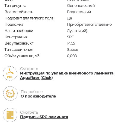
Тип рисунка
Однополосный
Влагостойкость
Водостойкий
Подходит для теплого пола
Да
Подложка
Приобретается отдельно
Наши подборки
Лучшая(ий)
Конструкция
SPC
Вес упаковки, кг
14,55
Тип соединения
Замок
Объём упаковки, м3
0,008
Смотреть
Инструкция по укладке винилового ламината
Aquafloor (Click)
Подробнее
О производителе
Смотреть
Подтипы SPC ламината