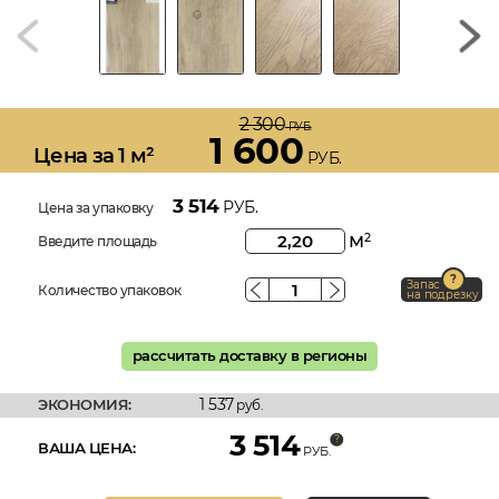
2 300
РУБ.
1 600
Цена за 1 м²
РУБ.
3 514
РУБ.
Цена за упаковку
м
2
Введите площадь
Запас
Количество упаковок
на подрезку
рассчитать доставку в регионы
1 537
ЭКОНОМИЯ:
руб.
3 514
ВАША ЦЕНА:
РУБ.