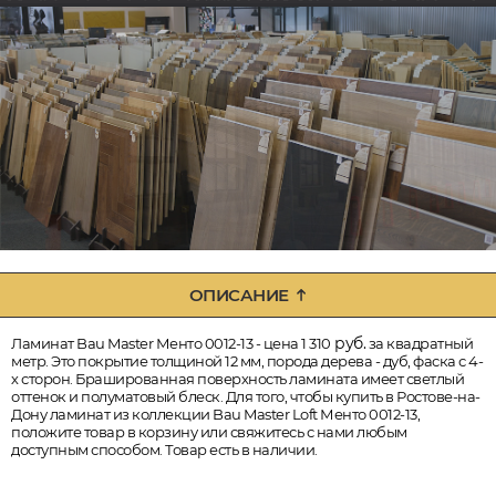
ОПИСАНИЕ
руб.
Ламинат Bau Master Менто 0012-13 - цена 1 310
за квадратный
метр. Это покрытие толщиной 12 мм, порода дерева - дуб, фаска с 4-
х сторон. Брашированная поверхность ламината имеет светлый
оттенок и полуматовый блеск. Для того, чтобы купить в Ростове-на-
Дону ламинат из коллекции Bau Master Loft Менто 0012-13,
положите товар в корзину или свяжитесь с нами любым
доступным способом. Товар есть в наличии.