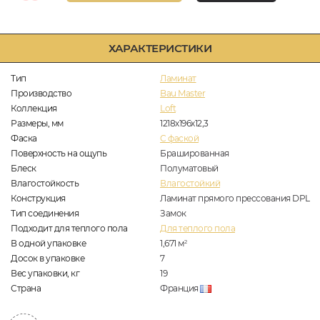
ХАРАКТЕРИСТИКИ
Тип
Ламинат
Производство
Bau Master
Коллекция
Loft
Размеры, мм
1218х196х12,3
Фаска
C фаской
Поверхность на ощупь
Брашированная
Блеск
Полуматовый
Влагостойкость
Влагостойкий
Конструкция
Ламинат прямого прессования DPL
Тип соединения
Замок
Подходит для теплого пола
Для теплого пола
В одной упаковке
1,671
м
2
Досок в упаковке
7
Вес упаковки, кг
19
Страна
Франция