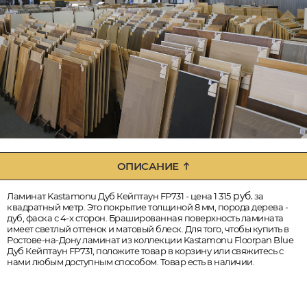
ОПИСАНИЕ
руб.
Ламинат Kastamonu Дуб Кейптаун FP731 - цена 1 315
за
квадратный метр. Это покрытие толщиной 8 мм, порода дерева -
дуб, фаска с 4-х сторон. Брашированная поверхность ламината
имеет светлый оттенок и матовый блеск. Для того, чтобы купить в
Ростове-на-Дону ламинат из коллекции Kastamonu Floorpan Blue
Дуб Кейптаун FP731, положите товар в корзину или свяжитесь с
нами любым доступным способом. Товар есть в наличии.