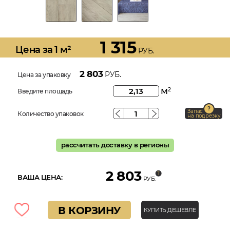
1 315
Цена за 1 м²
РУБ.
2 803
РУБ.
Цена за упаковку
м
2
Введите площадь
Запас
Количество упаковок
на подрезку
рассчитать доставку в регионы
2 803
ВАША ЦЕНА:
РУБ.
В КОРЗИНУ
КУПИТЬ ДЕШЕВЛЕ