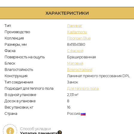
ХАРАКТЕРИСТИКИ
Тип
Ламинат
Производство
Kastamonu
Коллекция
Floorpan Blue
Размеры, мм
8х193х1380
Фаска
C фаской
Поверхность на ощупь
Брашированная
Блеск
Матовый
Влагостойкость
Влагостойкий
Конструкция
Ламинат прямого прессования DPL
Тип соединения
Замок
Подходит для теплого пола
Для теплого пола
В одной упаковке
2,131
м
2
Досок в упаковке
8
Вес упаковки, кг
16
Страна
Россия
Способ укладки
Укладка ламината