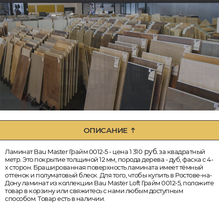
ОПИСАНИЕ
руб.
Ламинат Bau Master Грайм 0012-5 - цена 1 310
за квадратный
метр. Это покрытие толщиной 12 мм, порода дерева - дуб, фаска с 4-
х сторон. Брашированная поверхность ламината имеет тёмный
оттенок и полуматовый блеск. Для того, чтобы купить в Ростове-на-
Дону ламинат из коллекции Bau Master Loft Грайм 0012-5, положите
товар в корзину или свяжитесь с нами любым доступным
способом. Товар есть в наличии.