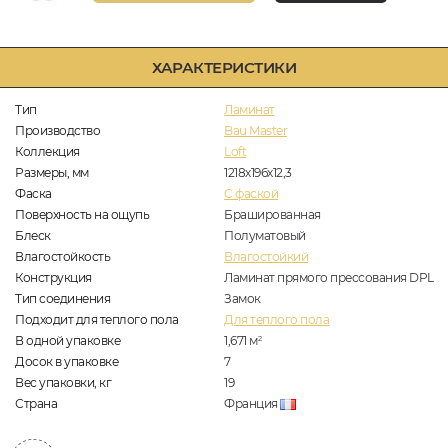
ХАРАКТЕРИСТИКИ
Тип
Ламинат
Производство
Bau Master
Коллекция
Loft
Размеры, мм
1218х196х12,3
Фаска
C фаской
Поверхность на ощупь
Брашированная
Блеск
Полуматовый
Влагостойкость
Влагостойкий
Конструкция
Ламинат прямого прессования DPL
Тип соединения
Замок
Подходит для теплого пола
Для теплого пола
В одной упаковке
1,671
м
2
Досок в упаковке
7
Вес упаковки, кг
19
Страна
Франция