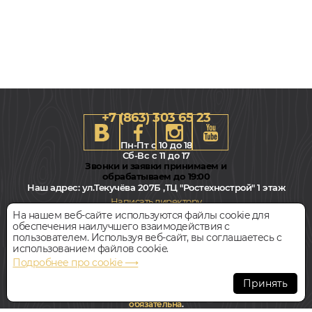
+7 (863) 303 65 23
Пн-Пт с 10 до 18
Сб-Вс с 11 до 17
Звонки и заявки принимаем и
обрабатываем до 19:00
Наш адрес:
ул.Текучёва 207Б ,ТЦ "Ростехнострой" 1 этаж
Написать директору
На нашем веб-сайте используются файлы cookie для
обеспечения наилучшего взаимодействия с
Всегда свободная парковка
пользователем. Используя веб-сайт, вы соглашаетесь с
использованием файлов cookie.
Подробнее про cookie ⟶
© Интернет-магазин Polvamvdom.ru 2011-2026. Все права
защищены.
Принять
При копировании материалов прямая ссылка на сайт
обязательна
.