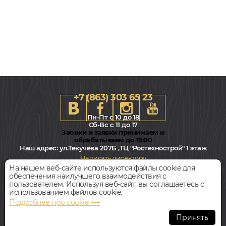
+7 (863) 303 65 23
Пн-Пт с 10 до 18
Сб-Вс с 11 до 17
Звонки и заявки принимаем и
обрабатываем до 19:00
Наш адрес:
ул.Текучёва 207Б ,ТЦ "Ростехнострой" 1 этаж
Написать директору
На нашем веб-сайте используются файлы cookie для
обеспечения наилучшего взаимодействия с
Всегда свободная парковка
пользователем. Используя веб-сайт, вы соглашаетесь с
использованием файлов cookie.
Подробнее про cookie ⟶
© Интернет-магазин Polvamvdom.ru 2011-2026. Все права
защищены.
Принять
При копировании материалов прямая ссылка на сайт