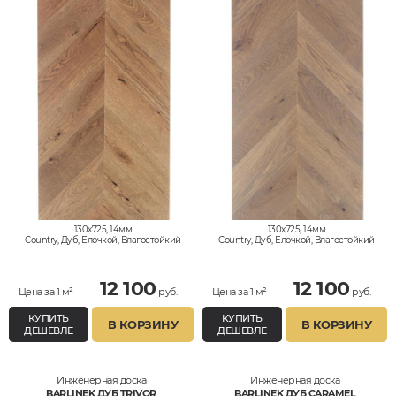
130x725, 14мм
130x725, 14мм
Country, Дуб, Елочкой, Влагостойкий
Country, Дуб, Елочкой, Влагостойкий
12 100
12 100
Цена за 1 м²
руб.
Цена за 1 м²
руб.
КУПИТЬ
КУПИТЬ
В КОРЗИНУ
В КОРЗИНУ
ДЕШЕВЛЕ
ДЕШЕВЛЕ
Инженерная доска
Инженерная доска
BARLINEK ДУБ TRIVOR
BARLINEK ДУБ CARAMEL