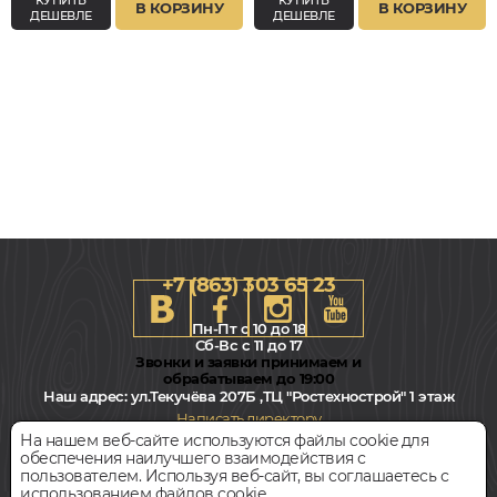
В КОРЗИНУ
В КОРЗИНУ
ДЕШЕВЛЕ
ДЕШЕВЛЕ
+7 (863) 303 65 23
Пн-Пт с 10 до 18
Сб-Вс с 11 до 17
Звонки и заявки принимаем и
обрабатываем до 19:00
Наш адрес:
ул.Текучёва 207Б ,ТЦ "Ростехнострой" 1 этаж
Написать директору
На нашем веб-сайте используются файлы cookie для
обеспечения наилучшего взаимодействия с
Всегда свободная парковка
пользователем. Используя веб-сайт, вы соглашаетесь с
использованием файлов cookie.