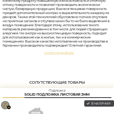
конечному продукту повышенную износостойкость и отличную
оптику поверхности и позволяет производить экологически
чистую, безвредную продукцию. Высокоглянцевая поверхность
придаёт дополнительный контрас и выразительность каждому из
декоров. Также этой технологией обусловлено полное отсутсвие
не приятных запахов и отсутвие каких бы то ни было выделений в
воздух помещение. Благодаря этому, использование такого
материала рекомендованно в том числе для людей страдающих
алергией. Не смотря на высокоглянцевую поверность, подходит
для использования как в жилых, так и в коммерческих
помещениях. Высокое качество изготавления на производстве в
Германии производитель подтверждает 15 летней гарантией.
Читать подробнее
СОПУТСТВУЮЩИЕ ТОВАРЫ
Подложка
SOLID ПОДЛОЖКА ЛИСТОВАЯ 3ММ
В НАЛИЧИИ