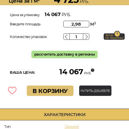
Цена за 1 м²
РУБ.
14 067
РУБ.
Цена за упаковку
м
2
Введите площадь
Запас
Количество упаковок
на подрезку
рассчитать доставку в регионы
14 067
ВАША ЦЕНА:
РУБ.
В КОРЗИНУ
КУПИТЬ ДЕШЕВЛЕ
ХАРАКТЕРИСТИКИ
Тип
Ламинат