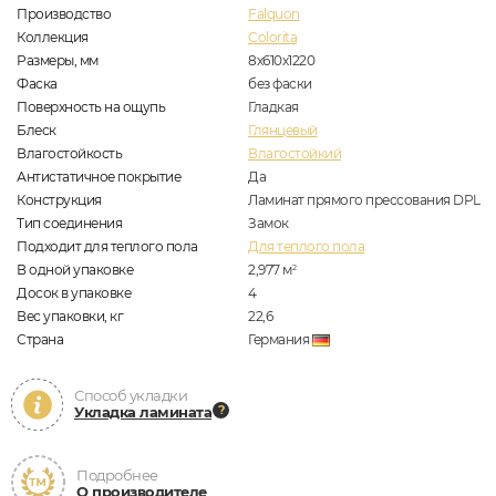
Производство
Falquon
Коллекция
Colorita
Размеры, мм
8х610х1220
Фаска
без фаски
Поверхность на ощупь
Гладкая
Блеск
Глянцевый
Влагостойкость
Влагостойкий
Антистатичное покрытие
Да
Конструкция
Ламинат прямого прессования DPL
Тип соединения
Замок
Подходит для теплого пола
Для теплого пола
В одной упаковке
2,977
м
2
Досок в упаковке
4
Вес упаковки, кг
22,6
Страна
Германия
Способ укладки
Укладка ламината
Подробнее
О производителе