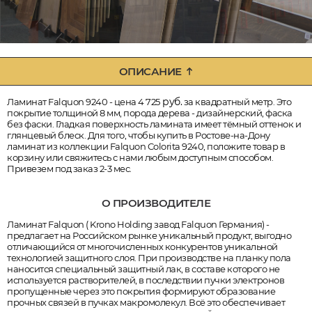
ОПИСАНИЕ
руб.
Ламинат Falquon 9240 - цена 4 725
за квадратный метр. Это
покрытие толщиной 8 мм, порода дерева - дизайнерский, фаска
без фаски. Гладкая поверхность ламината имеет тёмный оттенок и
глянцевый блеск. Для того, чтобы купить в Ростове-на-Дону
ламинат из коллекции Falquon Colorita 9240, положите товар в
корзину или свяжитесь с нами любым доступным способом.
Привезем под заказ 2-3 мес.
О ПРОИЗВОДИТЕЛЕ
Ламинат Falquon ( Krono Holding завод Falquon Германия) -
предлагает на Российском рынке уникальный продукт, выгодно
отличающийся от многочисленных конкурентов уникальной
технологией защитного слоя. При производстве на планку пола
наносится специальный защитный лак, в составе которого не
используется растворителей, в последствии пучки электронов
пропущенные через это покрытия формируют образование
прочных связей в пучках макромолекул. Всё это обеспечивает