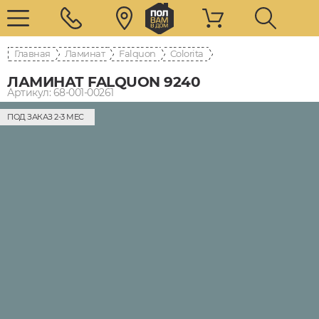
Главная
Ламинат
Falquon
Colorita
ЛАМИНАТ FALQUON 9240
Артикул: 68-001-00261
ПОД ЗАКАЗ 2-3 МЕС