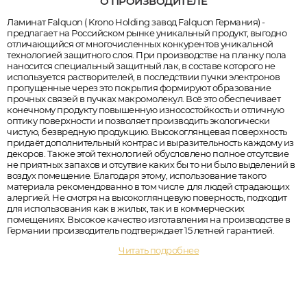
О ПРОИЗВОДИТЕЛЕ
Ламинат Falquon ( Krono Holding завод Falquon Германия) -
предлагает на Российском рынке уникальный продукт, выгодно
отличающийся от многочисленных конкурентов уникальной
технологией защитного слоя. При производстве на планку пола
наносится специальный защитный лак, в составе которого не
используется растворителей, в последствии пучки электронов
пропущенные через это покрытия формируют образование
прочных связей в пучках макромолекул. Всё это обеспечивает
конечному продукту повышенную износостойкость и отличную
оптику поверхности и позволяет производить экологически
чистую, безвредную продукцию. Высокоглянцевая поверхность
придаёт дополнительный контрас и выразительность каждому из
декоров. Также этой технологией обусловлено полное отсутсвие
не приятных запахов и отсутвие каких бы то ни было выделений в
воздух помещение. Благодаря этому, использование такого
материала рекомендованно в том числе для людей страдающих
алергией. Не смотря на высокоглянцевую поверность, подходит
для использования как в жилых, так и в коммерческих
помещениях. Высокое качество изготавления на производстве в
Германии производитель подтверждает 15 летней гарантией.
Читать подробнее