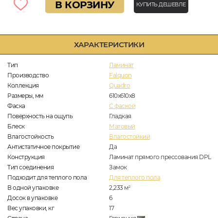
В КОРЗИНУ
КУПИТЬ ДЕШЕВЛЕ
ХАРАКТЕРИСТИКИ
Тип
Ламинат
Производство
Falquon
Коллекция
Quadro
Размеры, мм
610x610x8
Фаска
C фаской
Поверхность на ощупь
Гладкая
Блеск
Матовый
Влагостойкость
Влагостойкий
Антистатичное покрытие
Да
Конструкция
Ламинат прямого прессования DPL
Тип соединения
Замок
Подходит для теплого пола
Для теплого пола
В одной упаковке
2,233
м
2
Досок в упаковке
6
Вес упаковки, кг
17