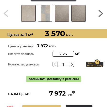
3 570
Цена за 1 м²
РУБ.
7 972
РУБ.
Цена за упаковку
м
2
Введите площадь
Запас
Количество упаковок
на подрезку
рассчитать доставку в регионы
7 972
ВАША ЦЕНА:
РУБ.