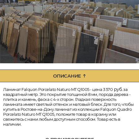
ОПИСАНИЕ
руб.
Ламинат Falquon Porcelato Naturo MT Q1005 - цена 3 570
за
квадратный метр. Это покрытие толщиной 8 мм, порода дерева -
плитка и камень, фаска с 4-х сторон. Гладкая поверхность
ламината имеет светлый оттенок и матовый блеск. Для того, чтобы
купить в Ростове-на-Дону ламинат из коллекции Falquon Quadro
Porcelato Naturo MT Q1005, положите товар в корзину или
свяжитесь с нами любым доступным способом. Товар есть в
наличии.