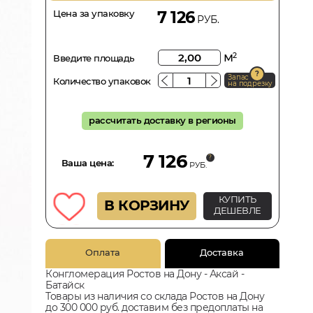
Цена за упаковку
7 126
РУБ.
м
2
Введите площадь
Запас
Количество упаковок
на подрезку
рассчитать доставку в регионы
7 126
Ваша цена:
РУБ.
КУПИТЬ
В КОРЗИНУ
ДЕШЕВЛЕ
Оплата
Доставка
Конгломерация Ростов на Дону - Аксай -
Батайск
Товары из наличия со склада Ростов на Дону
до 300 000 руб. доставим без предоплаты на