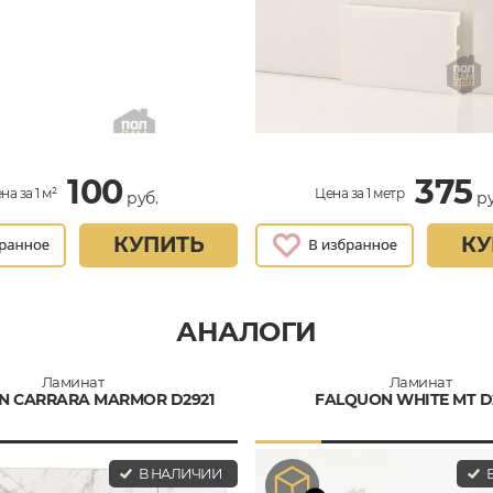
100
375
на за 1 м²
Цена за 1 метр
руб.
ру
КУПИТЬ
КУ
АНАЛОГИ
Ламинат
Ламинат
N CARRARA MARMOR D2921
FALQUON WHITE MT D
В НАЛИЧИИ
В