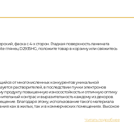
рский, фаска с 4-х сторон. Гладкая поверхность ламината
hite глянец D2935HG, положите товар в корзину или свяжитесь
ающийся от многочисленных конкурентов уникальной
зуется растворителей, в последствии пучки электронов
му продукту повышенную износостойкость и отличную оптику
нительный контрас и выразительность каждому из декоров.
мещение. Благодаря этому, использование такого материала
ания как в жилых, так и в коммерческих помещениях. Высокое
Читать подробнее