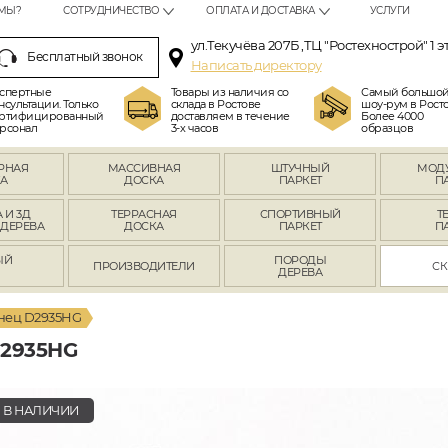
МЫ?
СОТРУДНИЧЕСТВО
ОПЛАТА И ДОСТАВКА
УСЛУГИ
ул.Текучёва 207Б ,ТЦ "Ростехнострой" 1 э
Бесплатный звонок
Написать директору
спертные
Товары из наличия со
Самый большо
нсультации. Только
склада в Ростове
шоу-рум в Росто
ртифицированный
доставляем в течение
Более 4000
рсонал
3-х часов
образцов
РНАЯ
МАССИВНАЯ
ШТУЧНЫЙ
МОД
А
ДОСКА
ПАРКЕТ
П
 И 3Д
ТЕРРАСНАЯ
СПОРТИВНЫЙ
Т
 ДЕРЕВА
ДОСКА
ПАРКЕТ
П
ЫЙ
ПОРОДЫ
ПРОИЗВОДИТЕЛИ
СК
Л
ДЕРЕВА
янец D2935HG
2935HG
В НАЛИЧИИ