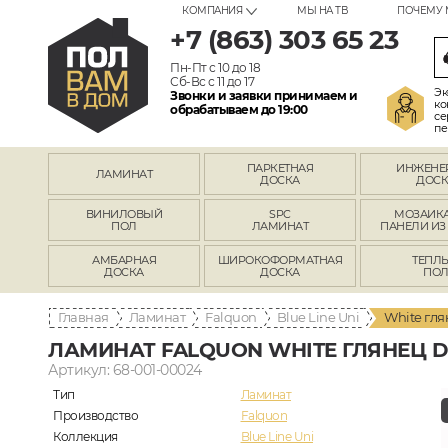
КОМПАНИЯ
МЫ НА ТВ
ПОЧЕМУ 
+7 (863) 303 65 23
Пн-Пт с 10 до 18
Сб-Вс с 11 до 17
Эк
Звонки и заявки принимаем и
ко
обрабатываем до 19:00
се
пе
ПАРКЕТНАЯ
ИНЖЕНЕ
ЛАМИНАТ
ДОСКА
ДОСК
ВИНИЛОВЫЙ
SPC
МОЗАИКА
ПОЛ
ЛАМИНАТ
ПАНЕЛИ ИЗ
АМБАРНАЯ
ШИРОКОФОРМАТНАЯ
ТЕПЛ
ДОСКА
ДОСКА
ПО
Главная
Ламинат
Falquon
Blue Line Uni
White гл
ЛАМИНАТ FALQUON WHITE ГЛЯНЕЦ D
Артикул: 68-001-00024
Тип
Ламинат
Производство
Falquon
Коллекция
Blue Line Uni