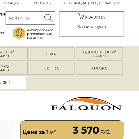
УКЛАДКА
КОНТАКТЫ
РЕГИСТРАЦИЯ
ВХОД С ПАРОЛЕМ
таж
КОРЗИНА
Корзина пуста
й
Антипробочное
ве.
расположение
магазина
УЛЬНЫЙ
ХУДОЖЕСТВЕННЫЙ
ЁЛКА
АРКЕТ
ПАРКЕТ
ЕРМО
ПЛИНТУС
ПРОБКА
АРКЕТ
ИДКИ
3 570
Цена за 1 м²
РУБ.