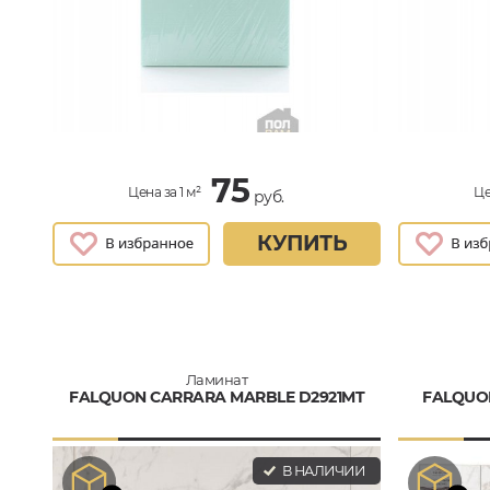
75
Цена за 1 м²
Це
руб.
КУПИТЬ
Ламинат
FALQUON CARRARA MARBLE D2921MT
FALQUO
В НАЛИЧИИ