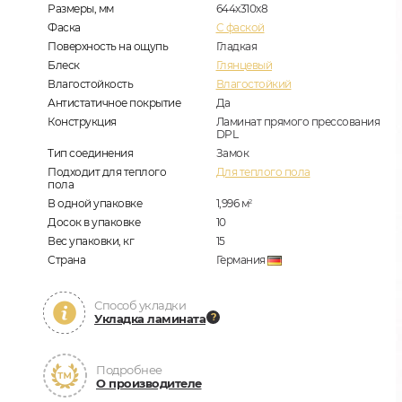
Размеры, мм
644x310x8
Фаска
C фаской
Поверхность на ощупь
Гладкая
Блеск
Глянцевый
Влагостойкость
Влагостойкий
Антистатичное покрытие
Да
Конструкция
Ламинат прямого прессования
DPL
Тип соединения
Замок
Подходит для теплого
Для теплого пола
пола
В одной упаковке
1,996
м
2
Досок в упаковке
10
Вес упаковки, кг
15
Страна
Германия
Способ укладки
Укладка ламината
Подробнее
О производителе