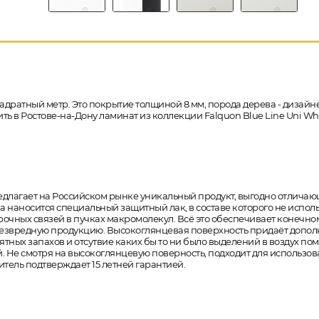
адратный метр. Это покрытие толщиной 8 мм, порода дерева - дизайне
пить в Ростове-на-Дону ламинат из коллекции Falquon Blue Line Uni W
 предлагает на Российском рынке уникальный продукт, выгодно отлич
а наносится специальный защитный лак, в составе которого не исполь
чных связей в пучках макромолекул. Всё это обеспечивает конечно
безвредную продукцию. Высокоглянцевая поверхность придаёт допол
ятных запахов и отсутвие каких бы то ни было выделений в воздух по
 Не смотря на высокоглянцевую поверность, подходит для использов
тель подтверждает 15 летней гарантией.