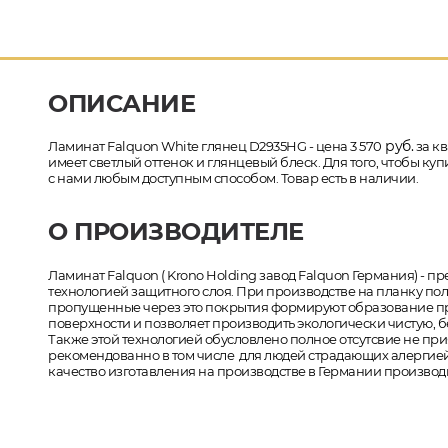
ОПИСАНИЕ
руб.
Ламинат Falquon White глянец D2935HG - цена 3 570
за кв
имеет светлый оттенок и глянцевый блеск. Для того, чтобы ку
с нами любым доступным способом. Товар есть в наличии.
О ПРОИЗВОДИТЕЛЕ
Ламинат Falquon ( Krono Holding завод Falquon Германия) -
технологией защитного слоя. При производстве на планку пол
пропущенные через это покрытия формируют образование про
поверхности и позволяет производить экологически чистую, 
Также этой технологией обусловлено полное отсутсвие не при
рекомендованно в том числе для людей страдающих алергией.
качество изготавления на производстве в Германии производи