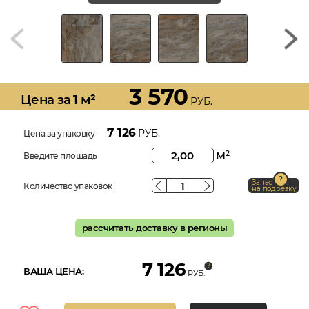
3 570
Цена за 1 м²
РУБ.
7 126
РУБ.
Цена за упаковку
м
2
Введите площадь
Запас
Количество упаковок
на подрезку
рассчитать доставку в регионы
7 126
ВАША ЦЕНА:
РУБ.