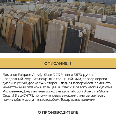
ОПИСАНИЕ
руб.
Ламинат Falquon Grizzlyl Slate D4179 - цена 3 570
за
квадратный метр. Это покрытие толщиной 8 мм, порода дерева -
дизайнерский, фаска с 4-х сторон. Гладкая поверхность ламината
имеет тёмный оттенок и глянцевый блеск. Для того, чтобы купить в
Ростове-на-Дону ламинат из коллекции Falquon Blue Line Stone
Grizzlyl Slate D4179, положите товар в корзину или свяжитесь с
нами любым доступным способом. Товар есть в наличии.
О ПРОИЗВОДИТЕЛЕ