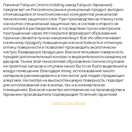
Ламинат Falquon ( Krono Holding завод Falquon Германия) -
предлагает на Российском рынке уникальный продукт, выгодно
отличающийся от многочисленных конкурентов уникальной
технологией защитного слоя. При производстве на планку пола
наносится специальный защитный лак, в составе которого не
используется растворителей, в последствии пучки электронов
пропущенные через это покрытия формируют образование
прочных связей в пучках макромолекул. Всё это обеспечивает
конечному продукту повышенную износостойкость и отличную
оптику поверхности и позволяет производить экологически
чистую, безвредную продукцию. Высокоглянцевая поверхность
придаёт дополнительный контрас и выразительность каждому из
декоров. Также этой технологией обусловлено полное отсутсвие
не приятных запахов и отсутвие каких бы то ни было выделений в
воздух помещение. Благодаря этому, использование такого
материала рекомендованно в том числе для людей страдающих
алергией. Не смотря на высокоглянцевую поверность, подходит
для использования как в жилых, так и в коммерческих
помещениях. Высокое качество изготавления на производстве в
Германии производитель подтверждает 15 летней гарантией.
Читать подробнее