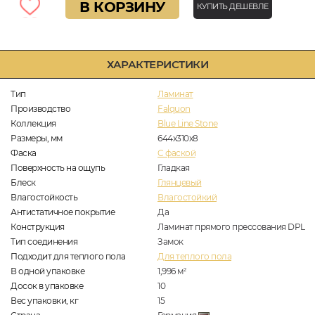
В КОРЗИНУ
КУПИТЬ ДЕШЕВЛЕ
ХАРАКТЕРИСТИКИ
Тип
Ламинат
Производство
Falquon
Коллекция
Blue Line Stone
Размеры, мм
644x310x8
Фаска
C фаской
Поверхность на ощупь
Гладкая
Блеск
Глянцевый
Влагостойкость
Влагостойкий
Антистатичное покрытие
Да
Конструкция
Ламинат прямого прессования DPL
Тип соединения
Замок
Подходит для теплого пола
Для теплого пола
В одной упаковке
1,996
м
2
Досок в упаковке
10
Вес упаковки, кг
15