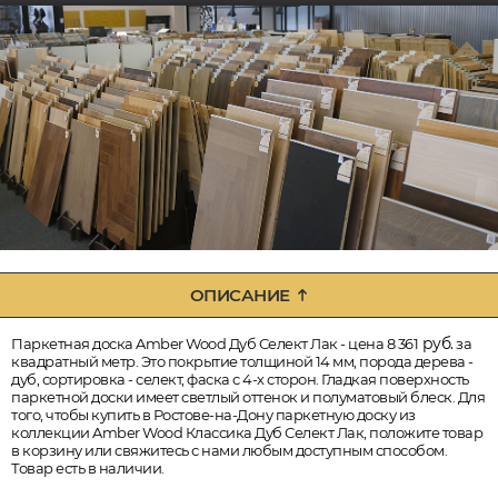
ОПИСАНИЕ
руб.
Паркетная доска Amber Wood Дуб Селект Лак - цена 8 361
за
квадратный метр. Это покрытие толщиной 14 мм, порода дерева -
дуб, сортировка - селект, фаска с 4-х сторон. Гладкая поверхность
паркетной доски имеет светлый оттенок и полуматовый блеск. Для
того, чтобы купить в Ростове-на-Дону паркетную доску из
коллекции Amber Wood Классика Дуб Селект Лак, положите товар
в корзину или свяжитесь с нами любым доступным способом.
Товар есть в наличии.