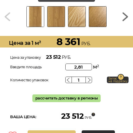
8 361
Цена за 1 м²
РУБ.
23 512
РУБ.
Цена за упаковку
м
2
Введите площадь
Запас
Количество упаковок
на подрезку
рассчитать доставку в регионы
23 512
ВАША ЦЕНА:
РУБ.