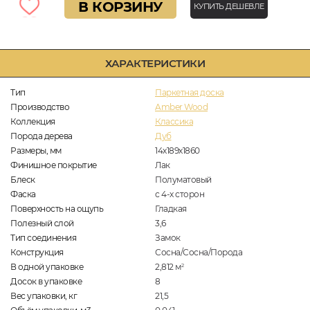
В КОРЗИНУ
КУПИТЬ ДЕШЕВЛЕ
ХАРАКТЕРИСТИКИ
Тип
Паркетная доска
Производство
Amber Wood
Коллекция
Классика
Порода дерева
Дуб
Размеры, мм
14х189х1860
Финишное покрытие
Лак
Блеск
Полуматовый
Фаска
с 4-х сторон
Поверхность на ощупь
Гладкая
Полезный слой
3,6
Тип соединения
Замок
Конструкция
Сосна/Сосна/Порода
В одной упаковке
2,812
м
2
Досок в упаковке
8
Вес упаковки, кг
21,5