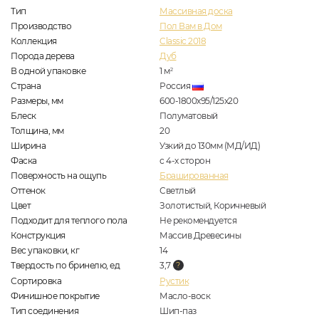
Тип
Массивная доска
Производство
Пол Вам в Дом
Коллекция
Classic 2018
Порода дерева
Дуб
В одной упаковке
1
м
2
Страна
Россия
Размеры, мм
600-1800x95/125x20
Блеск
Полуматовый
Толщина, мм
20
Ширина
Узкий до 130мм (МД/ИД)
Фаска
с 4-х сторон
Поверхность на ощупь
Брашированная
Оттенок
Светлый
Цвет
Золотистый, Коричневый
Подходит для теплого пола
Не рекомендуется
Конструкция
Массив Древесины
Вес упаковки, кг
14
Твердость по бринелю, ед
3,7
Сортировка
Рустик
Финишное покрытие
Масло-воск
Тип соединения
Шип-паз