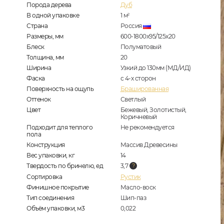
Порода дерева
Дуб
В одной упаковке
1
м
2
Страна
Россия
Размеры, мм
600-1800x95/125x20
Блеск
Полуматовый
Толщина, мм
20
Ширина
Узкий до 130мм (МД/ИД)
Фаска
с 4-х сторон
Поверхность на ощупь
Брашированная
Оттенок
Светлый
Цвет
Бежевый, Золотистый,
Коричневый
Подходит для теплого
Не рекомендуется
пола
Конструкция
Массив Древесины
Вес упаковки, кг
14
Твердость по бринелю, ед
3,7
Сортировка
Рустик
Финишное покрытие
Масло-воск
Тип соединения
Шип-паз
Объём упаковки, м3
0,022