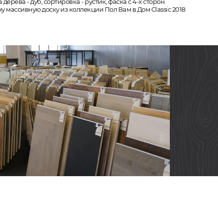
ерева - дуб, сортировка - рустик, фаска с 4-х сторон.
у массивную доску из коллекции Пол Вам в Дом Classic 2018