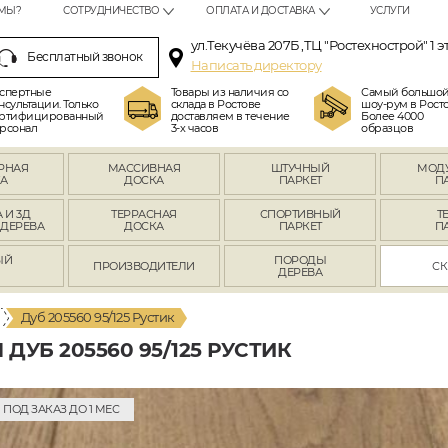
МЫ?
СОТРУДНИЧЕСТВО
ОПЛАТА И ДОСТАВКА
УСЛУГИ
ул.Текучёва 207Б ,ТЦ "Ростехнострой" 1 э
Бесплатный звонок
Написать директору
спертные
Товары из наличия со
Самый большо
нсультации. Только
склада в Ростове
шоу-рум в Росто
ртифицированный
доставляем в течение
Более 4000
рсонал
3-х часов
образцов
РНАЯ
МАССИВНАЯ
ШТУЧНЫЙ
МОД
А
ДОСКА
ПАРКЕТ
П
 И 3Д
ТЕРРАСНАЯ
СПОРТИВНЫЙ
Т
 ДЕРЕВА
ДОСКА
ПАРКЕТ
П
ЫЙ
ПОРОДЫ
ПРОИЗВОДИТЕЛИ
СК
Л
ДЕРЕВА
Дуб 205560 95/125 Рустик
УБ 205560 95/125 РУСТИК
ПОД ЗАКАЗ ДО 1 МЕС