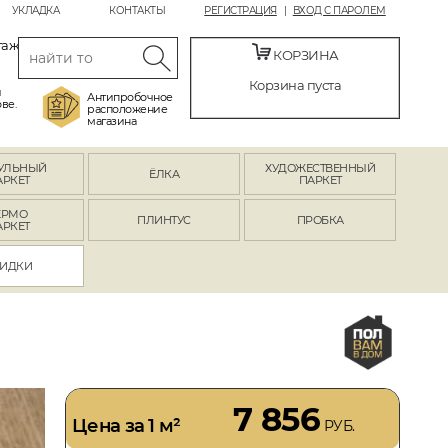
УКЛАДКА
КОНТАКТЫ
РЕГИСТРАЦИЯ
ВХОД С ПАРОЛЕМ
таж
КОРЗИНА
Корзина пуста
й
Антипробочное
ве.
расположение
магазина
УЛЬНЫЙ
ХУДОЖЕСТВЕННЫЙ
ЁЛКА
АРКЕТ
ПАРКЕТ
ЕРМО
ПЛИНТУС
ПРОБКА
АРКЕТ
ИДКИ
7 856
Цена за 1 м²
РУБ.