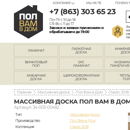
КОМПАНИЯ
МЫ НА ТВ
ПОЧЕМУ 
+7 (863) 303 65 23
Пн-Пт с 10 до 18
Сб-Вс с 11 до 17
Эк
Звонки и заявки принимаем и
ко
обрабатываем до 19:00
се
пе
ПАРКЕТНАЯ
ИНЖЕНЕ
ЛАМИНАТ
ДОСКА
ДОСК
ВИНИЛОВЫЙ
SPC
МОЗАИКА
ПОЛ
ЛАМИНАТ
ПАНЕЛИ ИЗ
АМБАРНАЯ
ШИРОКОФОРМАТНАЯ
ТЕПЛ
ДОСКА
ДОСКА
ПО
Главная
Массивная доска
Пол Вам в Дом
Classic 2018
МАССИВНАЯ ДОСКА ПОЛ ВАМ В ДОМ Д
Артикул: 34-003-00482
Тип
Массивная доска
Производство
Пол Вам в Дом
Коллекция
Classic 2018