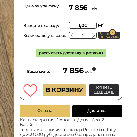
Цена за упаковку
7 856
РУБ.
м
2
Введите площадь
Запас
Количество упаковок
на подрезку
рассчитать доставку в регионы
7 856
Ваша цена:
РУБ.
КУПИТЬ
В КОРЗИНУ
ДЕШЕВЛЕ
Оплата
Доставка
Конгломерация Ростов на Дону - Аксай -
Батайск
Товары из наличия со склада Ростов на Дону
до 300 000 руб. доставим без предоплаты на