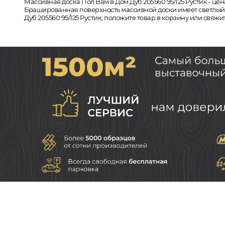
Массивная доска Пол Вам в Дом Дуб 205560 95/125 Рустик - цен
Брашированная поверхность массивной доски имеет светлый от
Дуб 205560 95/125 Рустик, положите товар в корзину или свяж