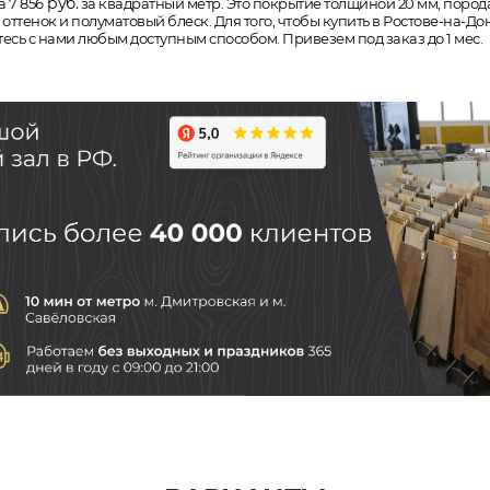
руб.
а 7 856
за квадратный метр. Это покрытие толщиной 20 мм, порода д
тенок и полуматовый блеск. Для того, чтобы купить в Ростове-на-Дон
итесь с нами любым доступным способом. Привезем под заказ до 1 мес.