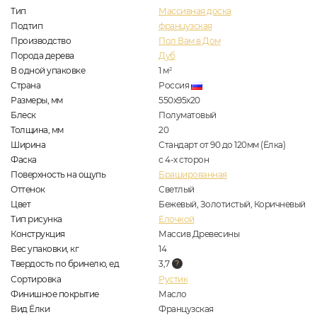
Тип
Массивная доска
Подтип
французская
Производство
Пол Вам в Дом
Порода дерева
Дуб
В одной упаковке
1
м
2
Страна
Россия
Размеры, мм
550x95x20
Блеск
Полуматовый
Толщина, мм
20
Ширина
Стандарт от 90 до 120мм (Ёлка)
Фаска
с 4-х сторон
Поверхность на ощупь
Брашированная
Оттенок
Светлый
Цвет
Бежевый, Золотистый, Коричневый
Тип рисунка
Елочкой
Конструкция
Массив Древесины
Вес упаковки, кг
14
Твердость по бринелю, ед
3,7
Сортировка
Рустик
Финишное покрытие
Масло
Вид Ёлки
Французская