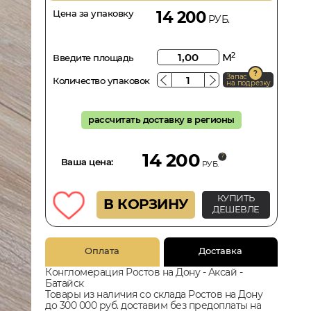
Цена за упаковку
14 200
РУБ.
м
2
Введите площадь
Запас
Количество упаковок
на подрезку
рассчитать доставку в регионы
14 200
Ваша цена:
РУБ.
КУПИТЬ
В КОРЗИНУ
ДЕШЕВЛЕ
Оплата
Доставка
Конгломерация Ростов на Дону - Аксай -
Батайск
Товары из наличия со склада Ростов на Дону
до 300 000 руб. доставим без предоплаты на