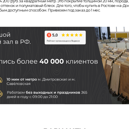
руб.
4 200
за квадратный метр. Это покрытие толщиной 20 мм, порода де
тенок и полуматовый блеск. Для того, чтобы купить в Ростове-на-До
бым доступным способом. Привезем под заказ до 1 мес.