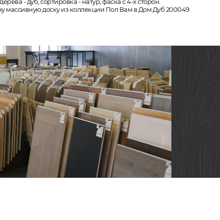
рева - дуб, сортировка - натур, фаска с 4-х сторон.
ну массивную доску из коллекции Пол Вам в Дом Дуб 200049