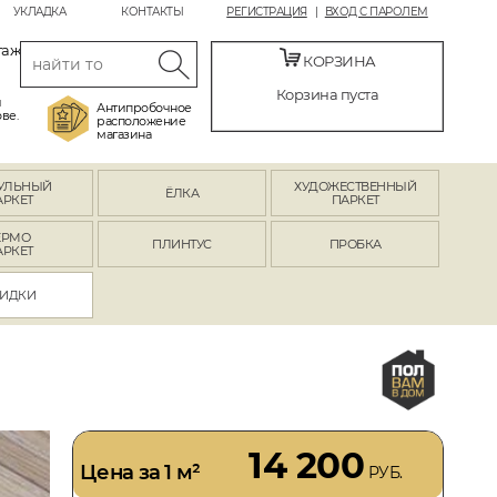
УКЛАДКА
КОНТАКТЫ
РЕГИСТРАЦИЯ
ВХОД С ПАРОЛЕМ
таж
КОРЗИНА
Корзина пуста
й
Антипробочное
ве.
расположение
магазина
УЛЬНЫЙ
ХУДОЖЕСТВЕННЫЙ
ЁЛКА
АРКЕТ
ПАРКЕТ
ЕРМО
ПЛИНТУС
ПРОБКА
АРКЕТ
ИДКИ
14 200
Цена за 1 м²
РУБ.