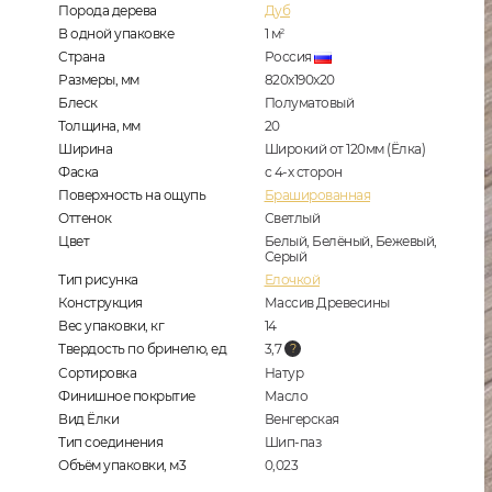
Порода дерева
Дуб
В одной упаковке
1
м
2
Страна
Россия
Размеры, мм
820x190x20
Блеск
Полуматовый
Толщина, мм
20
Ширина
Широкий от 120мм (Ёлка)
Фаска
с 4-х сторон
Поверхность на ощупь
Брашированная
Оттенок
Светлый
Цвет
Белый, Белёный, Бежевый,
Серый
Тип рисунка
Елочкой
Конструкция
Массив Древесины
Вес упаковки, кг
14
Твердость по бринелю, ед
3,7
Сортировка
Натур
Финишное покрытие
Масло
Вид Ёлки
Венгерская
Тип соединения
Шип-паз
Объём упаковки, м3
0,023