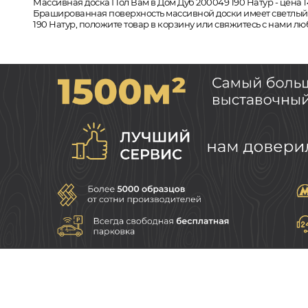
Массивная доска Пол Вам в Дом Дуб 200049 190 Натур - цена 1
Брашированная поверхность массивной доски имеет светлый от
190 Натур, положите товар в корзину или свяжитесь с нами лю