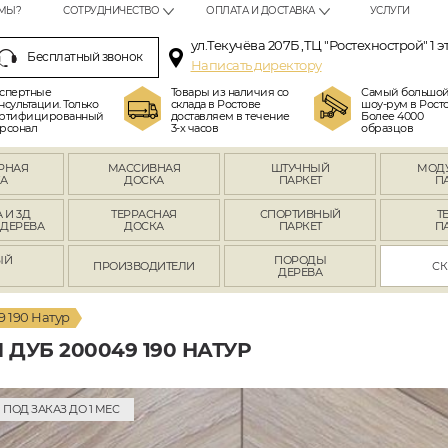
МЫ?
СОТРУДНИЧЕСТВО
ОПЛАТА И ДОСТАВКА
УСЛУГИ
ул.Текучёва 207Б ,ТЦ "Ростехнострой" 1 э
Бесплатный звонок
Написать директору
спертные
Товары из наличия со
Самый большо
нсультации. Только
склада в Ростове
шоу-рум в Росто
ртифицированный
доставляем в течение
Более 4000
рсонал
3-х часов
образцов
РНАЯ
МАССИВНАЯ
ШТУЧНЫЙ
МОД
А
ДОСКА
ПАРКЕТ
П
 И 3Д
ТЕРРАСНАЯ
СПОРТИВНЫЙ
Т
 ДЕРЕВА
ДОСКА
ПАРКЕТ
П
ЫЙ
ПОРОДЫ
ПРОИЗВОДИТЕЛИ
СК
Л
ДЕРЕВА
 190 Натур
ДУБ 200049 190 НАТУР
ПОД ЗАКАЗ ДО 1 МЕС