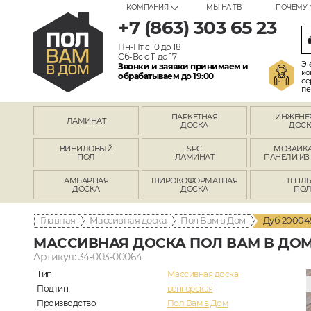
КОМПАНИЯ
МЫ НА ТВ
ПОЧЕМУ 
+7 (863) 303 65 23
Пн-Пт с 10 до 18
Сб-Вс с 11 до 17
Эк
Звонки и заявки принимаем и
ко
обрабатываем до 19:00
се
пе
ПАРКЕТНАЯ
ИНЖЕНЕ
ЛАМИНАТ
ДОСКА
ДОСК
ВИНИЛОВЫЙ
SPC
МОЗАИКА
ПОЛ
ЛАМИНАТ
ПАНЕЛИ ИЗ
АМБАРНАЯ
ШИРОКОФОРМАТНАЯ
ТЕПЛ
ДОСКА
ДОСКА
ПО
Главная
Массивная доска
Пол Вам в Дом
Дуб 200049
МАССИВНАЯ ДОСКА ПОЛ ВАМ В ДОМ 
Артикул: 34-003-00064
Тип
Массивная доска
Подтип
венгерская
Производство
Пол Вам в Дом