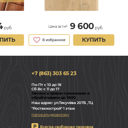
4
9 600
Цена за 1 м²
руб.
руб.
ПИТЬ
КУПИТЬ
+7 (863) 303 65 23
Пн-Пт с 10 до 18
Сб-Вс с 11 до 17
Звонки и заявки принимаем и
обрабатываем до 19:00
Наш адрес:
ул.Текучёва 207Б ,ТЦ
"Ростехнострой" 1 этаж
Написать директору
Всегда свободная парковка