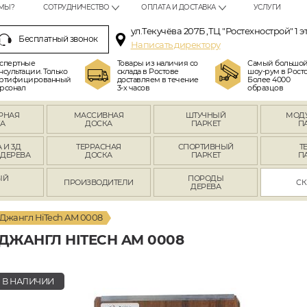
МЫ?
СОТРУДНИЧЕСТВО
ОПЛАТА И ДОСТАВКА
УСЛУГИ
ул.Текучёва 207Б ,ТЦ "Ростехнострой" 1 э
Бесплатный звонок
Написать директору
спертные
Товары из наличия со
Самый большо
нсультации. Только
склада в Ростове
шоу-рум в Росто
ртифицированный
доставляем в течение
Более 4000
рсонал
3-х часов
образцов
РНАЯ
МАССИВНАЯ
ШТУЧНЫЙ
МОД
А
ДОСКА
ПАРКЕТ
П
 И 3Д
ТЕРРАСНАЯ
СПОРТИВНЫЙ
Т
 ДЕРЕВА
ДОСКА
ПАРКЕТ
П
ЫЙ
ПОРОДЫ
ПРОИЗВОДИТЕЛИ
СК
Л
ДЕРЕВА
Джангл HiTech AM 0008
ДЖАНГЛ HITECH AM 0008
В НАЛИЧИИ