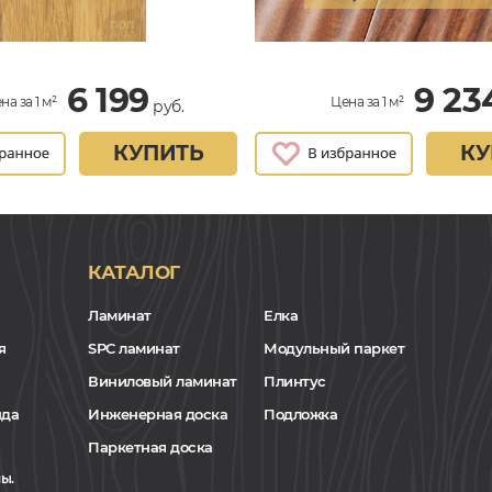
6 199
9 23
на за 1 м²
Цена за 1 м²
руб.
КУПИТЬ
КУ
КАТАЛОГ
Ламинат
Елка
я
SPC ламинат
Модульный паркет
Виниловый ламинат
Плинтус
нда
Инженерная доска
Подложка
Паркетная доска
ы.