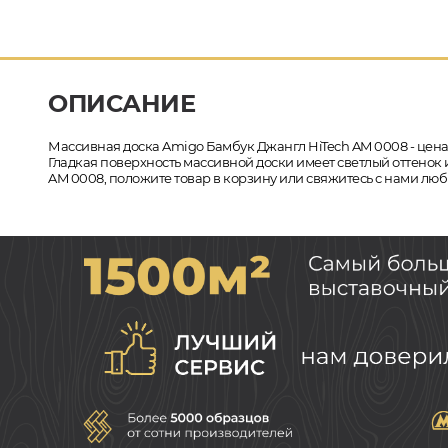
ОПИСАНИЕ
Массивная доска Amigo Бамбук Джангл HiTech AM 0008 - цена
Гладкая поверхность массивной доски имеет светлый оттенок и
AM 0008, положите товар в корзину или свяжитесь с нами люб