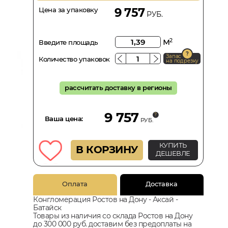
Цена за упаковку
9 757
РУБ.
м
2
Введите площадь
Запас
Количество упаковок
на подрезку
рассчитать доставку в регионы
9 757
Ваша цена:
РУБ.
КУПИТЬ
В КОРЗИНУ
ДЕШЕВЛЕ
Оплата
Доставка
Конгломерация Ростов на Дону - Аксай -
Батайск
Товары из наличия со склада Ростов на Дону
до 300 000 руб. доставим без предоплаты на