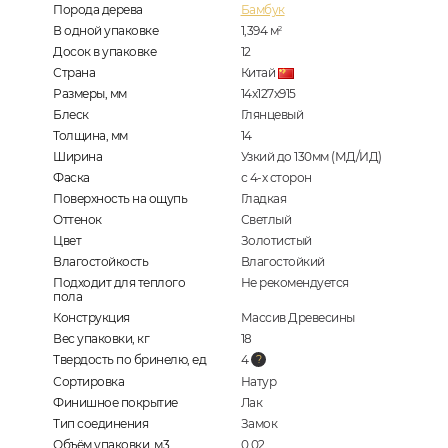
Порода дерева
Бамбук
В одной упаковке
1,394
м
2
Досок в упаковке
12
Страна
Китай
Размеры, мм
14х127х915
Блеск
Глянцевый
Толщина, мм
14
Ширина
Узкий до 130мм (МД/ИД)
Фаска
с 4-х сторон
Поверхность на ощупь
Гладкая
Оттенок
Светлый
Цвет
Золотистый
Влагостойкость
Влагостойкий
Подходит для теплого
Не рекомендуется
пола
Конструкция
Массив Древесины
Вес упаковки, кг
18
Твердость по бринелю, ед
4
Сортировка
Натур
Финишное покрытие
Лак
Тип соединения
Замок
Объём упаковки, м3
0,02