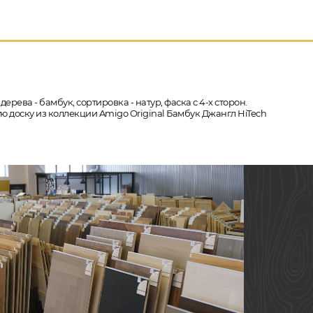
рева - бамбук, сортировка - натур, фаска с 4-х сторон.
ую доску из коллекции Amigo Original Бамбук Джангл HiTech