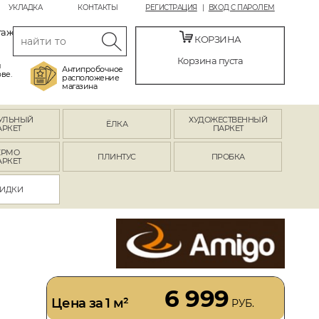
УКЛАДКА
КОНТАКТЫ
РЕГИСТРАЦИЯ
ВХОД С ПАРОЛЕМ
таж
КОРЗИНА
Корзина пуста
й
Антипробочное
ве.
расположение
магазина
УЛЬНЫЙ
ХУДОЖЕСТВЕННЫЙ
ЁЛКА
АРКЕТ
ПАРКЕТ
ЕРМО
ПЛИНТУС
ПРОБКА
АРКЕТ
ИДКИ
6 999
Цена за 1 м²
РУБ.