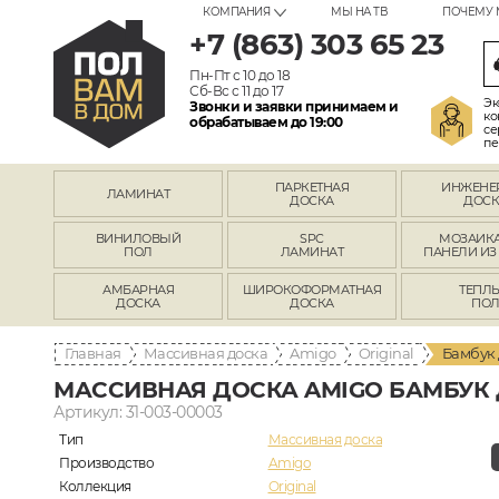
КОМПАНИЯ
МЫ НА ТВ
ПОЧЕМУ 
+7 (863) 303 65 23
Пн-Пт с 10 до 18
Сб-Вс с 11 до 17
Эк
Звонки и заявки принимаем и
ко
обрабатываем до 19:00
се
пе
ПАРКЕТНАЯ
ИНЖЕНЕ
ЛАМИНАТ
ДОСКА
ДОСК
ВИНИЛОВЫЙ
SPC
МОЗАИКА
ПОЛ
ЛАМИНАТ
ПАНЕЛИ ИЗ
АМБАРНАЯ
ШИРОКОФОРМАТНАЯ
ТЕПЛ
ДОСКА
ДОСКА
ПО
Главная
Массивная доска
Amigo
Original
Бамбук 
МАССИВНАЯ ДОСКА AMIGO БАМБУК 
Артикул: 31-003-00003
Тип
Массивная доска
Производство
Amigo
Коллекция
Original