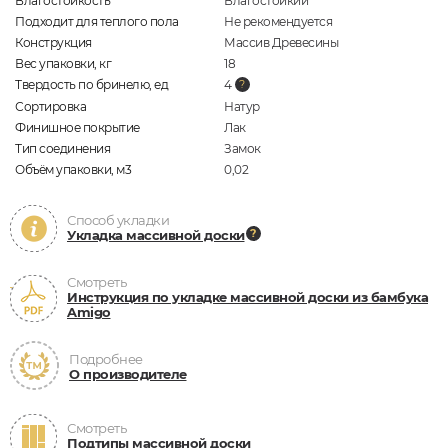
Влагостойкость
Влагостойкий
Подходит для теплого пола
Не рекомендуется
Конструкция
Массив Древесины
Вес упаковки, кг
18
Твердость по бринелю, ед
4
Сортировка
Натур
Финишное покрытие
Лак
Тип соединения
Замок
Объём упаковки, м3
0,02
Способ укладки
Укладка массивной доски
Смотреть
Инструкция по укладке массивной доски из бамбука
Amigo
Подробнее
О производителе
Смотреть
Подтипы массивной доски