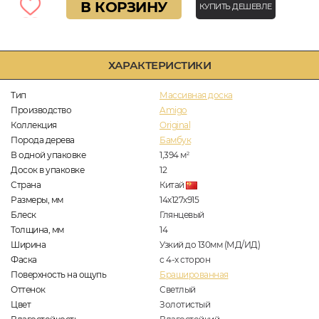
В КОРЗИНУ
КУПИТЬ ДЕШЕВЛЕ
ХАРАКТЕРИСТИКИ
Тип
Массивная доска
Производство
Amigo
Коллекция
Original
Порода дерева
Бамбук
В одной упаковке
1,394
м
2
Досок в упаковке
12
Страна
Китай
Размеры, мм
14х127х915
Блеск
Глянцевый
Толщина, мм
14
Ширина
Узкий до 130мм (МД/ИД)
Фаска
с 4-х сторон
Поверхность на ощупь
Брашированная
Оттенок
Светлый
Цвет
Золотистый