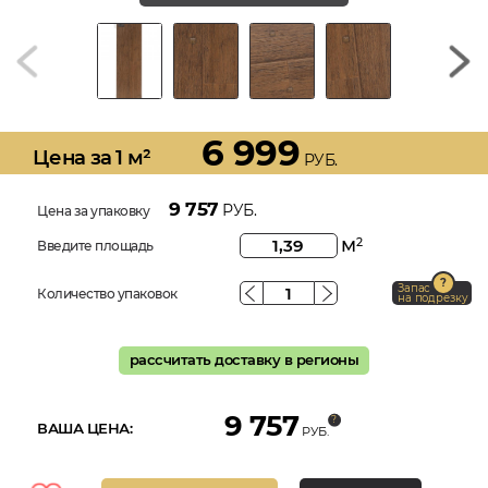
6 999
Цена за 1 м²
РУБ.
9 757
РУБ.
Цена за упаковку
м
2
Введите площадь
Запас
Количество упаковок
на подрезку
рассчитать доставку в регионы
9 757
ВАША ЦЕНА:
РУБ.