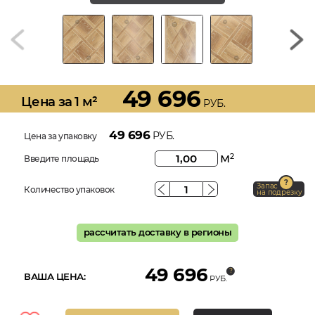
49 696
Цена за 1 м²
РУБ.
49 696
РУБ.
Цена за упаковку
м
2
Введите площадь
Запас
Количество упаковок
на подрезку
рассчитать доставку в регионы
49 696
ВАША ЦЕНА:
РУБ.