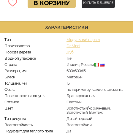
В КОРЗИНУ
КУПИТЬ ДЕШЕВЛЕ
ХАРАКТЕРИСТИКИ
Тип
Модульный паркет
Производство
Da Vinci
Порода дерева
Дуб
В одной упаковке
1
м
2
Страна
Италия, Россия
Размеры, мм
600x600x15
Блеск
Матовый
Толщина, мм
15
Фаска
по периметру каждого элемента
Поверхность на ощупь
Брашированная
Оттенок
Светлый
Цвет
Золотистый/коричневый,
Золотистый, Винтаж
Тип рисунка
Дизайнерский
Влагостойкость
Влагостойкий
Подходит для теплого пола
Да