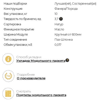
Наши подборки
Лучшая(ий), Состаренный(ая)
Конструкция
Фанера/Порода
Вес упаковки, кг
10
Твердость по бринелю, ед
3,7
Сортировка
Натур
Финишное покрытие
Масло
Ширина Модуля
Крупный от 600мм
Тип соединения
Паз-Шпонка
Объём упаковки, м3
0,017
Способ укладки
Укладка Модульного паркета
Подробнее
О производителе
Смотреть
Подтипы модульного паркета