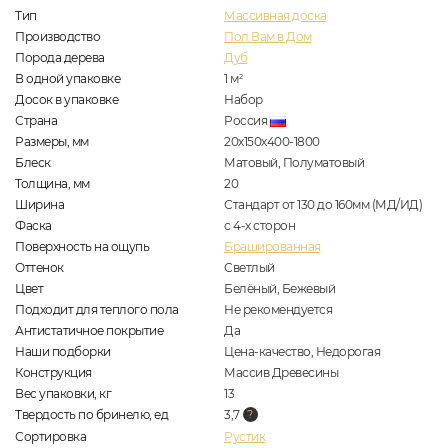
Тип
Массивная доска
Производство
Пол Вам в Дом
Порода дерева
Дуб
В одной упаковке
1
м
2
Досок в упаковке
Набор
Страна
Россия
Размеры, мм
20х150х400-1800
Блеск
Матовый, Полуматовый
Толщина, мм
20
Ширина
Стандарт от 130 до 160мм (МД/ИД)
Фаска
с 4-х сторон
Поверхность на ощупь
Брашированная
Оттенок
Светлый
Цвет
Белёный, Бежевый
Подходит для теплого пола
Не рекомендуется
Антистатичное покрытие
Да
Наши подборки
Цена-качество, Недорогая
Конструкция
Массив Древесины
Вес упаковки, кг
13
Твердость по бринелю, ед
3,7
Сортировка
Рустик