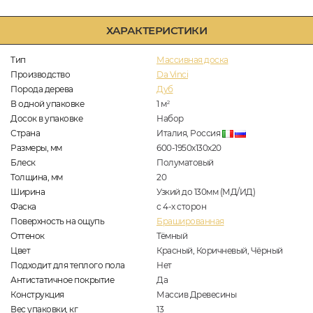
ХАРАКТЕРИСТИКИ
Тип
Массивная доска
Производство
Da Vinci
Порода дерева
Дуб
В одной упаковке
1
м
2
Досок в упаковке
Набор
Страна
Италия, Россия
Размеры, мм
600-1950x130x20
Блеск
Полуматовый
Толщина, мм
20
Ширина
Узкий до 130мм (МД/ИД)
Фаска
с 4-х сторон
Поверхность на ощупь
Брашированная
Оттенок
Тёмный
Цвет
Красный, Коричневый, Чёрный
Подходит для теплого пола
Нет
Антистатичное покрытие
Да
Конструкция
Массив Древесины
Вес упаковки, кг
13