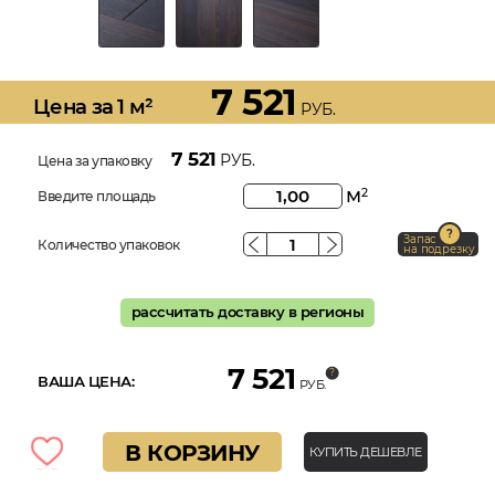
7 521
Цена за 1 м²
РУБ.
7 521
РУБ.
Цена за упаковку
м
2
Введите площадь
Запас
Количество упаковок
на подрезку
рассчитать доставку в регионы
7 521
ВАША ЦЕНА:
РУБ.
В КОРЗИНУ
КУПИТЬ ДЕШЕВЛЕ