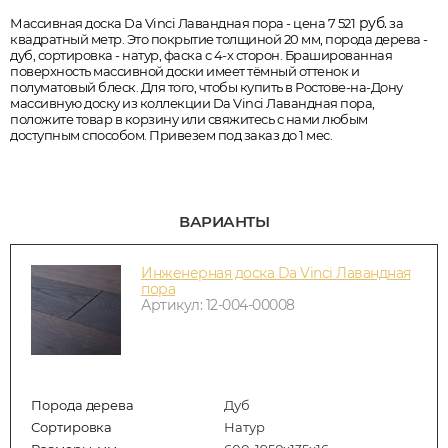
руб.
Массивная доска Da Vinci Лавандная пора - цена 7 521
за
квадратный метр. Это покрытие толщиной 20 мм, порода дерева -
дуб, сортировка - натур, фаска с 4-х сторон. Брашированная
поверхность массивной доски имеет тёмный оттенок и
полуматовый блеск. Для того, чтобы купить в Ростове-на-Дону
массивную доску из коллекции Da Vinci Лавандная пора,
положите товар в корзину или свяжитесь с нами любым
доступным способом. Привезем под заказ до 1 мес.
ВАРИАНТЫ
Инженерная доска Da Vinci Лавандная
пора
Артикул: 12-004-00008
Порода дерева
Дуб
Сортировка
Натур