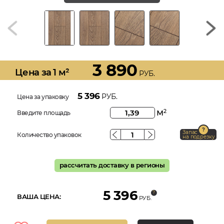
3 890
Цена за 1 м²
РУБ.
5 396
РУБ.
Цена за упаковку
м
2
Введите площадь
Запас
Количество упаковок
на подрезку
рассчитать доставку в регионы
5 396
ВАША ЦЕНА:
РУБ.