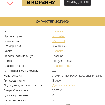
В КОРЗИНУ
КУПИТЬ ДЕШЕВЛЕ
ХАРАКТЕРИСТИКИ
Тип
Ламинат
Производство
Kronotex
Коллекция
Mammut
Размеры, мм
1845x188x12
Фаска
C фаской
Поверхность на ощупь
Гладкая
Блеск
Полуматовый
Влагостойкость
Влагостойкий
Антистатичное покрытие
Да
Конструкция
Ламинат прямого прессования DPL
Тип соединения
Замок
Подходит для теплого пола
Для теплого пола
В одной упаковке
1,387
м
2
Досок в упаковке
4
Вес упаковки, кг
16