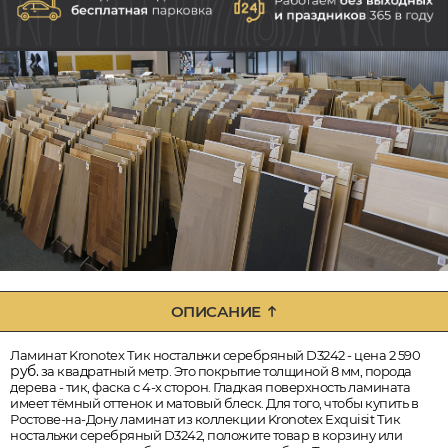
ОПИСАНИЕ
Ламинат Kronotex Тик ностальжи серебряный D3242 - цена 2 590
руб.
за квадратный метр. Это покрытие толщиной 8 мм, порода
дерева - тик, фаска с 4-х сторон. Гладкая поверхность ламината
имеет тёмный оттенок и матовый блеск. Для того, чтобы купить в
Ростове-на-Дону ламинат из коллекции Kronotex Exquisit Тик
ностальжи серебряный D3242, положите товар в корзину или