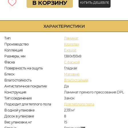
В КОРЗИНУ
КУПИТЬ ДЕШЕВЛЕ
ХАРАКТЕРИСТИКИ
Тип
Ламинат
Производство
Kronotex
Коллекция
Exquisit
Размеры, мм
1380x193x8
Фаска
C фаской
Поверхность на ощупь
Гладкая
Блеск
Матовый
Влагостойкость
Влагостойкий
Антистатичное покрытие
Да
Конструкция
Ламинат прямого прессования DPL
Тип соединения
Замок
Подходит для теплого пола
Для теплого пола
В одной упаковке
2,131
м
2
Досок в упаковке
8
Вес упаковки, кг
15