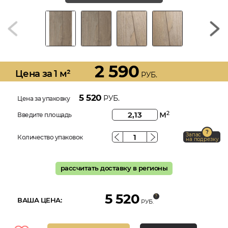
2 590
Цена за 1 м²
РУБ.
5 520
РУБ.
Цена за упаковку
м
2
Введите площадь
Запас
Количество упаковок
на подрезку
рассчитать доставку в регионы
5 520
ВАША ЦЕНА:
РУБ.