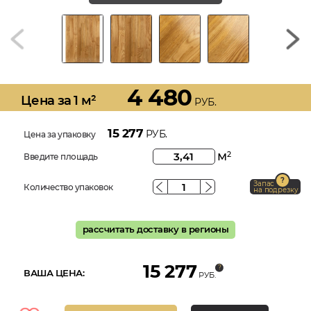
4 480
Цена за 1 м²
РУБ.
15 277
РУБ.
Цена за упаковку
м
2
Введите площадь
Запас
Количество упаковок
на подрезку
рассчитать доставку в регионы
15 277
ВАША ЦЕНА:
РУБ.