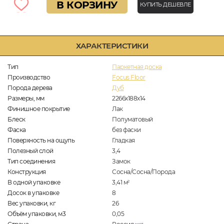
В КОРЗИНУ
КУПИТЬ ДЕШЕВЛЕ
ХАРАКТЕРИСТИКИ
Тип
Паркетная доска
Производство
Focus Floor
Порода дерева
Дуб
Размеры, мм
2266x188x14
Финишное покрытие
Лак
Блеск
Полуматовый
Фаска
без фаски
Поверхность на ощупь
Гладкая
Полезный слой
3,4
Тип соединения
Замок
Конструкция
Сосна/Сосна/Порода
В одной упаковке
3,41
м
2
Досок в упаковке
8
Вес упаковки, кг
26
Объём упаковки, м3
0,05