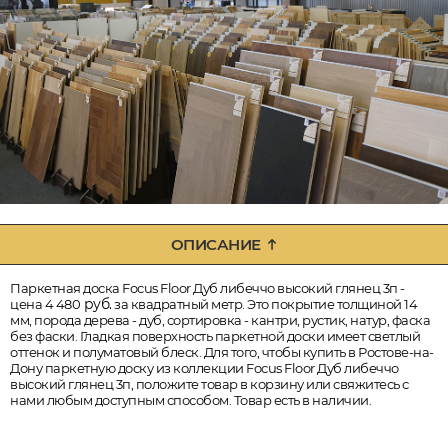
ОПИСАНИЕ
Паркетная доска Focus Floor Дуб либеччо высокий глянец 3п -
руб.
цена 4 480
за квадратный метр. Это покрытие толщиной 14
мм, порода дерева - дуб, сортировка - кантри, рустик, натур, фаска
без фаски. Гладкая поверхность паркетной доски имеет светлый
оттенок и полуматовый блеск. Для того, чтобы купить в Ростове-на-
Дону паркетную доску из коллекции Focus Floor Дуб либеччо
высокий глянец 3п, положите товар в корзину или свяжитесь с
нами любым доступным способом. Товар есть в наличии.