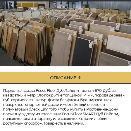
ОПИСАНИЕ
руб.
Паркетная доска Focus Floor Дуб Лайвли - цена 4 670
за
квадратный метр. Это покрытие толщиной 14 мм, порода дерева -
дуб, сортировка - натур, фаска без фаски. Брашированная
поверхность паркетной доски имеет тёмный оттенок и
полуматовый блеск. Для того, чтобы купить в Ростове-на-Дону
паркетную доску из коллекции Focus Floor SMART Дуб Лайвли,
положите товар в корзину или свяжитесь с нами любым
доступным способом. Товар есть в наличии.