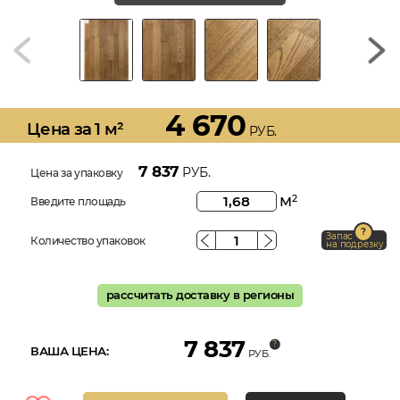
4 670
Цена за 1 м²
РУБ.
7 837
РУБ.
Цена за упаковку
м
2
Введите площадь
Запас
Количество упаковок
на подрезку
рассчитать доставку в регионы
7 837
ВАША ЦЕНА:
РУБ.