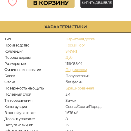
В КОРЗИНУ
КУПИТЬ ДЕШЕВЛЕ
ХАРАКТЕРИСТИКИ
Тип
Паркетная доска
Производство
Focus Floor
Коллекция
SMART
Порода дерева
Дуб
Размеры, мм
1116x188x14
Финишное покрытие
Под маслом
Блеск
Полуматовый
Фаска
без фаски
Поверхность на ощупь
Брашированная
Полезный слой
3,4
Тип соединения
Замок
Конструкция
Сосна/Сосна/Порода
В одной упаковке
1,678
м
2
Досок в упаковке
8
Вес упаковки, кг
13