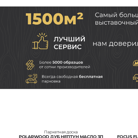
Паркетная доска
POLARWOOD ДУБ НЕПТУН МАСЛО 3П
FOCUS F