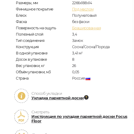
Размеры, мм
2266x188x14
Финишное покрытие
Под маслом
Блеск
Полуматовый
Фаска
без фаски
Поверхность на ощупь
Брашированная
Полезный слой
3,4
Тип соединения
Замок
Конструкция
Сосна/Сосна/Порода
В одной упаковке
3,41
м
2
Досок в упаковке
8
Вес упаковки, кг
26
Объём упаковки, м3
0,05
Страна
Россия
Способ укладки
Укладка паркетной доски
Смотреть
Инструкция по укладке паркетной доски Focus
Floor