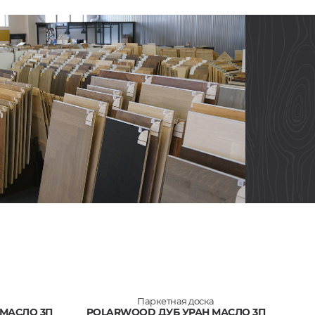
Паркетная доска
 МАСЛО 3П
POLARWOOD ДУБ УРАН МАСЛО 3П