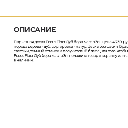
ОПИСАНИЕ
ру
Паркетная доска Focus Floor Дуб бора масло 3п - цена 4 750
порода дерева - дуб, сортировка - натур, фаска без фаски. 
светлый, тёмный оттенок и полуматовый блеск. Для того, чтоб
Focus Floor Дуб бора масло 3п, положите товар в корзину или
в наличии.