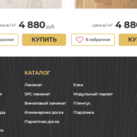
4 880
4 88
на за 1 м²
Цена за 1 м²
руб.
КУПИТЬ
КУ
КАТАЛОГ
Ламинат
Елка
я
SPC ламинат
Модульный паркет
Виниловый ламинат
Плинтус
нда
Инженерная доска
Подложка
Паркетная доска
ы.