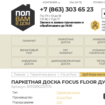
КОМПАНИЯ
МЫ НА ТВ
ПОЧЕМУ 
+7 (863) 303 65 23
Пн-Пт с 10 до 18
Сб-Вс с 11 до 17
Эк
Звонки и заявки принимаем и
ко
обрабатываем до 19:00
се
пе
ПАРКЕТНАЯ
ИНЖЕНЕ
ЛАМИНАТ
ДОСКА
ДОСК
ВИНИЛОВЫЙ
SPC
МОЗАИКА
ПОЛ
ЛАМИНАТ
ПАНЕЛИ ИЗ
АМБАРНАЯ
ШИРОКОФОРМАТНАЯ
ТЕПЛ
ДОСКА
ДОСКА
ПО
Главная
Паркетная доска
Focus Floor
Дуб бора масл
ПАРКЕТНАЯ ДОСКА FOCUS FLOOR ДУ
Артикул: 3011128162021170
Тип
Паркетная доска
Производство
Focus Floor
Порода дерева
Дуб