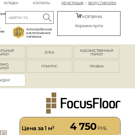
УКЛАДКА
КОНТАКТЫ
РЕГИСТРАЦИЯ
ВХОД С ПАРОЛЕМ
таж
КОРЗИНА
Корзина пуста
й
Антипробочное
ве.
расположение
магазина
УЛЬНЫЙ
ХУДОЖЕСТВЕННЫЙ
ЁЛКА
АРКЕТ
ПАРКЕТ
ЕРМО
ПЛИНТУС
ПРОБКА
АРКЕТ
ИДКИ
4 750
Цена за 1 м²
РУБ.