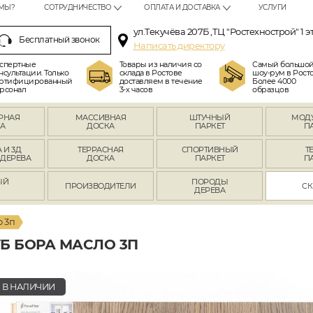
МЫ?
СОТРУДНИЧЕСТВО
ОПЛАТА И ДОСТАВКА
УСЛУГИ
ул.Текучёва 207Б ,ТЦ "Ростехнострой" 1 э
Бесплатный звонок
Написать директору
спертные
Товары из наличия со
Самый большо
нсультации. Только
склада в Ростове
шоу-рум в Росто
ртифицированный
доставляем в течение
Более 4000
рсонал
3-х часов
образцов
РНАЯ
МАССИВНАЯ
ШТУЧНЫЙ
МОД
А
ДОСКА
ПАРКЕТ
П
 И 3Д
ТЕРРАСНАЯ
СПОРТИВНЫЙ
Т
 ДЕРЕВА
ДОСКА
ПАРКЕТ
П
ЫЙ
ПОРОДЫ
ПРОИЗВОДИТЕЛИ
СК
Л
ДЕРЕВА
о 3п
Б БОРА МАСЛО 3П
В НАЛИЧИИ