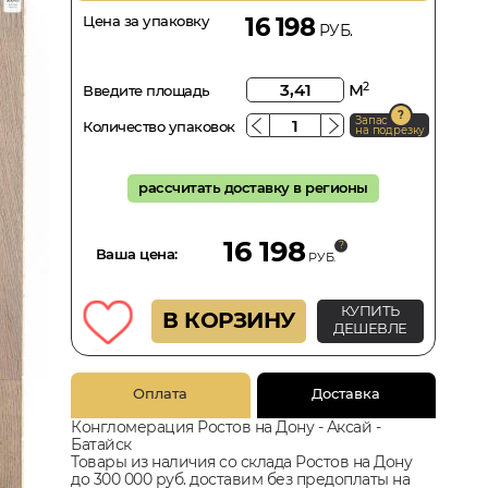
Цена за упаковку
16 198
РУБ.
м
2
Введите площадь
Запас
Количество упаковок
на подрезку
рассчитать доставку в регионы
16 198
Ваша цена:
РУБ.
КУПИТЬ
В КОРЗИНУ
ДЕШЕВЛЕ
Оплата
Доставка
Конгломерация Ростов на Дону - Аксай -
Батайск
Товары из наличия со склада Ростов на Дону
до 300 000 руб. доставим без предоплаты на