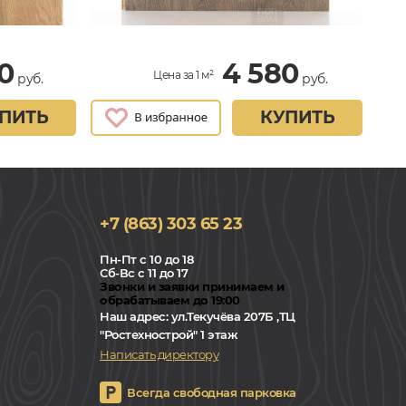
0
4 580
Цена за 1 м²
руб.
руб.
ПИТЬ
КУПИТЬ
+7 (863) 303 65 23
Пн-Пт с 10 до 18
Сб-Вс с 11 до 17
Звонки и заявки принимаем и
обрабатываем до 19:00
Наш адрес:
ул.Текучёва 207Б ,ТЦ
"Ростехнострой" 1 этаж
Написать директору
Всегда свободная парковка