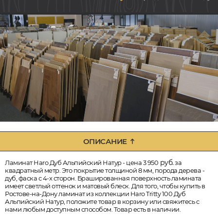
ОПИСАНИЕ
руб.
Ламинат Haro Дуб Альпийский Натур - цена 3 950
за
квадратный метр. Это покрытие толщиной 8 мм, порода дерева -
дуб, фаска с 4-х сторон. Брашированная поверхность ламината
имеет светлый оттенок и матовый блеск. Для того, чтобы купить в
Ростове-на-Дону ламинат из коллекции Haro Tritty 100 Дуб
Альпийский Натур, положите товар в корзину или свяжитесь с
нами любым доступным способом. Товар есть в наличии.