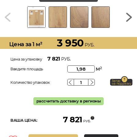
3 950
Цена за 1 м²
РУБ.
7 821
РУБ.
Цена за упаковку
м
2
Введите площадь
Запас
Количество упаковок
на подрезку
рассчитать доставку в регионы
7 821
ВАША ЦЕНА:
РУБ.