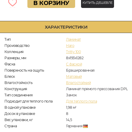
В КОРЗИНУ
КУПИТЬ ДЕШЕВЛЕ
ХАРАКТЕРИСТИКИ
Тип
Ламинат
Производство
Haro
Коллекция
Tritty 100
Размеры, мм
8х193х1282
Фаска
C фаской
Поверхность на ощупь
Брашированная
Блеск
Матовый
Влагостойкость
Влагостойкий
Конструкция
Ламинат прямого прессования DPL
Тип соединения
Замок
Подходит для теплого пола
Для теплого пола
В одной упаковке
1,98
м
2
Досок в упаковке
8
Вес упаковки, кг
14,5
Страна
Германия