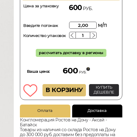
Цена за упаковку
600
РУБ.
м/п
Введите погонаж
Количество упаковок
рассчитать доставку в регионы
600
Ваша цена:
РУБ.
КУПИТЬ
В КОРЗИНУ
ДЕШЕВЛЕ
Оплата
Доставка
Конгломерация Ростов на Дону - Аксай -
Батайск
Товары из наличия со склада Ростов на Дону
до 300 000 руб. доставим без предоплаты на