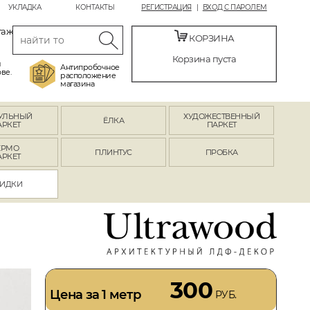
УКЛАДКА
КОНТАКТЫ
РЕГИСТРАЦИЯ
ВХОД С ПАРОЛЕМ
таж
КОРЗИНА
Корзина пуста
й
Антипробочное
ве.
расположение
магазина
УЛЬНЫЙ
ХУДОЖЕСТВЕННЫЙ
ЁЛКА
АРКЕТ
ПАРКЕТ
ЕРМО
ПЛИНТУС
ПРОБКА
АРКЕТ
ИДКИ
300
Цена за 1 метр
РУБ.