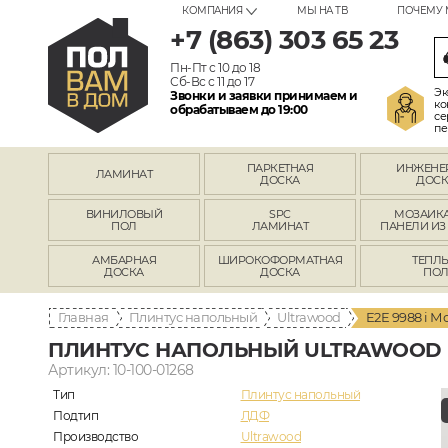
КОМПАНИЯ
МЫ НА ТВ
ПОЧЕМУ 
+7 (863) 303 65 23
Пн-Пт с 10 до 18
Сб-Вс с 11 до 17
Эк
Звонки и заявки принимаем и
ко
обрабатываем до 19:00
се
пе
ПАРКЕТНАЯ
ИНЖЕНЕ
ЛАМИНАТ
ДОСКА
ДОСК
ВИНИЛОВЫЙ
SPC
МОЗАИКА
ПОЛ
ЛАМИНАТ
ПАНЕЛИ ИЗ
АМБАРНАЯ
ШИРОКОФОРМАТНАЯ
ТЕПЛ
ДОСКА
ДОСКА
ПО
Главная
Плинтус напольный
Ultrawood
E2E 9988 i М
ПЛИНТУС НАПОЛЬНЫЙ ULTRAWOOD E
Артикул: 10-100-01268
Тип
Плинтус напольный
Подтип
ЛДФ
Производство
Ultrawood