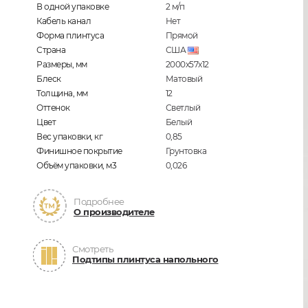
В одной упаковке
2
м/п
Кабель канал
Нет
Форма плинтуса
Прямой
Страна
США
Размеры, мм
2000x57x12
Блеск
Матовый
Толщина, мм
12
Оттенок
Светлый
Цвет
Белый
Вес упаковки, кг
0,85
Финишное покрытие
Грунтовка
Объём упаковки, м3
0,026
Подробнее
О производителе
Смотреть
Подтипы плинтуса напольного