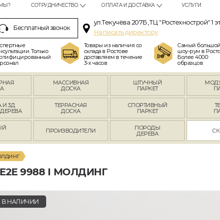
МЫ?
СОТРУДНИЧЕСТВО
ОПЛАТА И ДОСТАВКА
УСЛУГИ
ул.Текучёва 207Б ,ТЦ "Ростехнострой" 1 э
Бесплатный звонок
Написать директору
спертные
Товары из наличия со
Самый большо
нсультации. Только
склада в Ростове
шоу-рум в Росто
ртифицированный
доставляем в течение
Более 4000
рсонал
3-х часов
образцов
РНАЯ
МАССИВНАЯ
ШТУЧНЫЙ
МОД
А
ДОСКА
ПАРКЕТ
П
 И 3Д
ТЕРРАСНАЯ
СПОРТИВНЫЙ
Т
 ДЕРЕВА
ДОСКА
ПАРКЕТ
П
ЫЙ
ПОРОДЫ
ПРОИЗВОДИТЕЛИ
СК
Л
ДЕРЕВА
олдинг
2E 9988 I МОЛДИНГ
В НАЛИЧИИ