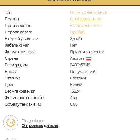
Тип
Плинтус напольный
Подтип
шпонированный
Производство
FN Neuhofer Holz
Порода дерева
Пробка
В одной упаковке
2,4
м/п
Кабель канал
Нет
Форма плинтуса
Прямой со скосом
Страна
Австрия
Размеры, мм
2400x58x19
Блеск
Полуматовый
Оттенок
Светлый
Цвет
Белый
Вес упаковки, кг
1,3224
Финишное покрытие
Лак
Объём упаковки, м3
0,05
Подробнее
О производителе