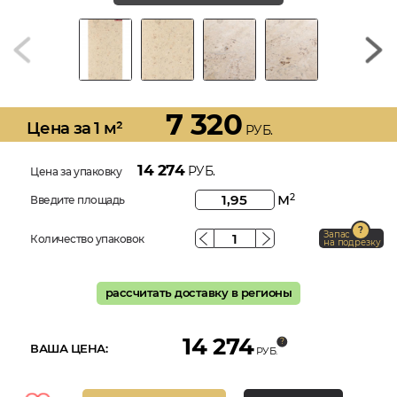
7 320
Цена за 1 м²
РУБ.
14 274
РУБ.
Цена за упаковку
м
2
Введите площадь
Запас
Количество упаковок
на подрезку
рассчитать доставку в регионы
14 274
ВАША ЦЕНА:
РУБ.