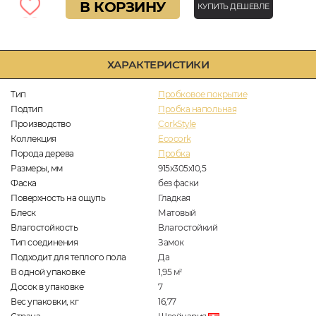
В КОРЗИНУ
КУПИТЬ ДЕШЕВЛЕ
ХАРАКТЕРИСТИКИ
Тип
Пробковое покрытие
Подтип
Пробка напольная
Производство
CorkStyle
Коллекция
Ecocork
Порода дерева
Пробка
Размеры, мм
915x305x10,5
Фаска
без фаски
Поверхность на ощупь
Гладкая
Блеск
Матовый
Влагостойкость
Влагостойкий
Тип соединения
Замок
Подходит для теплого пола
Да
В одной упаковке
1,95
м
2
Досок в упаковке
7
Вес упаковки, кг
16,77