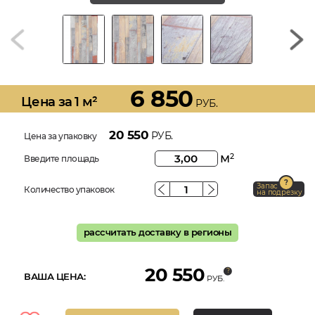
6 850
Цена за 1 м²
РУБ.
20 550
РУБ.
Цена за упаковку
м
2
Введите площадь
Запас
Количество упаковок
на подрезку
рассчитать доставку в регионы
20 550
ВАША ЦЕНА:
РУБ.