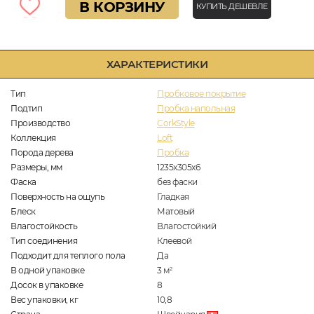
В КОРЗИНУ
КУПИТЬ ДЕШЕВЛЕ
ХАРАКТЕРИСТИКИ
Тип
Пробковое покрытие
Подтип
Пробка напольная
Производство
CorkStyle
Коллекция
Loft
Порода дерева
Пробка
Размеры, мм
1235x305x6
Фаска
без фаски
Поверхность на ощупь
Гладкая
Блеск
Матовый
Влагостойкость
Влагостойкий
Тип соединения
Клеевой
Подходит для теплого пола
Да
В одной упаковке
3
м
2
Досок в упаковке
8
Вес упаковки, кг
10,8