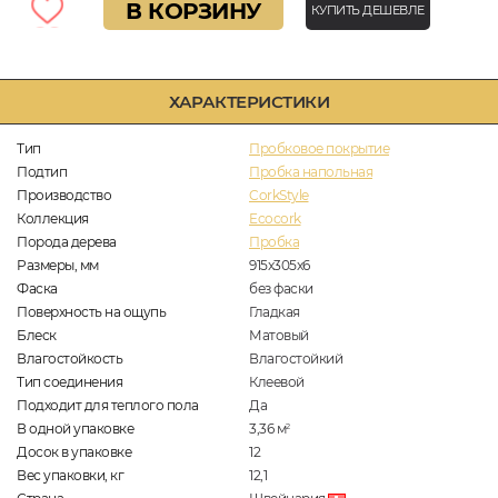
В КОРЗИНУ
КУПИТЬ ДЕШЕВЛЕ
ХАРАКТЕРИСТИКИ
Тип
Пробковое покрытие
Подтип
Пробка напольная
Производство
CorkStyle
Коллекция
Ecocork
Порода дерева
Пробка
Размеры, мм
915x305x6
Фаска
без фаски
Поверхность на ощупь
Гладкая
Блеск
Матовый
Влагостойкость
Влагостойкий
Тип соединения
Клеевой
Подходит для теплого пола
Да
В одной упаковке
3,36
м
2
Досок в упаковке
12
Вес упаковки, кг
12,1