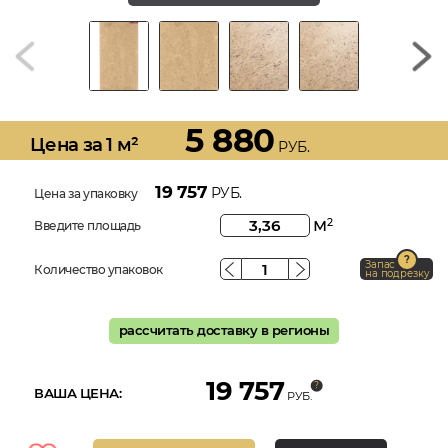
5 880
Цена за 1 м²
РУБ.
19 757
РУБ.
Цена за упаковку
м
2
Введите площадь
Запас
Количество упаковок
на подрезку
рассчитать доставку в регионы
19 757
ВАША ЦЕНА:
РУБ.