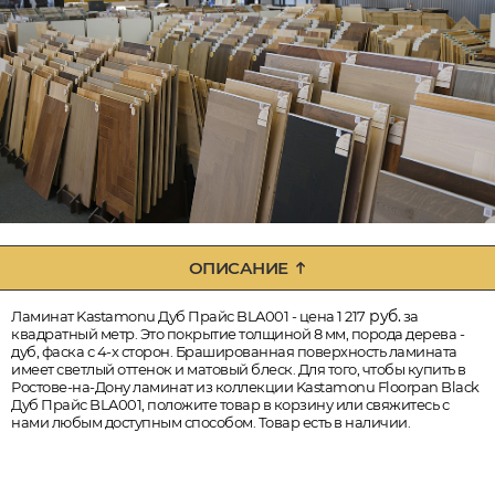
ОПИСАНИЕ
руб.
Ламинат Kastamonu Дуб Прайс BLA001 - цена 1 217
за
квадратный метр. Это покрытие толщиной 8 мм, порода дерева -
дуб, фаска с 4-х сторон. Брашированная поверхность ламината
имеет светлый оттенок и матовый блеск. Для того, чтобы купить в
Ростове-на-Дону ламинат из коллекции Kastamonu Floorpan Black
Дуб Прайс BLA001, положите товар в корзину или свяжитесь с
нами любым доступным способом. Товар есть в наличии.