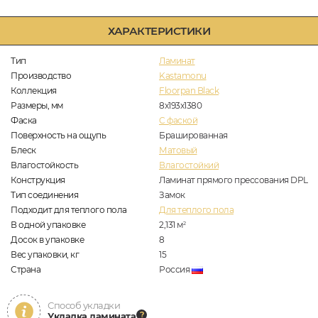
ХАРАКТЕРИСТИКИ
Тип
Ламинат
Производство
Kastamonu
Коллекция
Floorpan Black
Размеры, мм
8x193x1380
Фаска
C фаской
Поверхность на ощупь
Брашированная
Блеск
Матовый
Влагостойкость
Влагостойкий
Конструкция
Ламинат прямого прессования DPL
Тип соединения
Замок
Подходит для теплого пола
Для теплого пола
В одной упаковке
2,131
м
2
Досок в упаковке
8
Вес упаковки, кг
15
Страна
Россия
Способ укладки
Укладка ламината