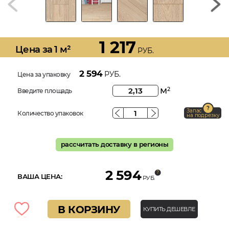
1 217
Цена за 1 м²
РУБ.
2 594
РУБ.
Цена за упаковку
м
2
Введите площадь
Запас
Количество упаковок
на подрезку
рассчитать доставку в регионы
2 594
ВАША ЦЕНА:
РУБ.
В КОРЗИНУ
КУПИТЬ ДЕШЕВЛЕ