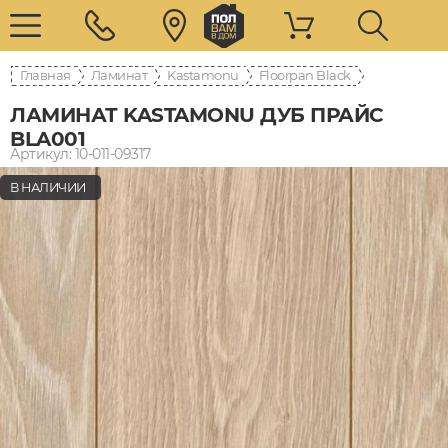
Главная
Ламинат
Kastamonu
Floorpan Black
ЛАМИНАТ KASTAMONU ДУБ ПРАЙС
BLA001
Артикул: 10-011-09317
В НАЛИЧИИ