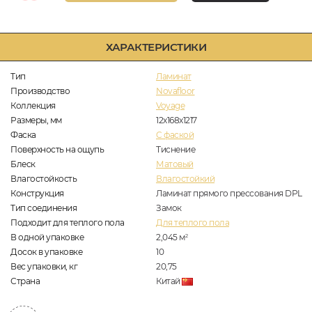
ХАРАКТЕРИСТИКИ
Тип
Ламинат
Производство
Novafloor
Коллекция
Voyage
Размеры, мм
12x168x1217
Фаска
C фаской
Поверхность на ощупь
Тиснение
Блеск
Матовый
Влагостойкость
Влагостойкий
Конструкция
Ламинат прямого прессования DPL
Тип соединения
Замок
Подходит для теплого пола
Для теплого пола
В одной упаковке
2,045
м
2
Досок в упаковке
10
Вес упаковки, кг
20,75
Страна
Китай