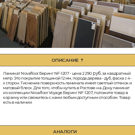
ОПИСАНИЕ
руб.
Ламинат Novafloor Беринг NF-1207 - цена 2 290
за квадратный
метр. Это покрытие толщиной 12 мм, порода дерева - дуб, фаска с 4-
х сторон. Тиснение поверхность ламината имеет светлый оттенок и
матовый блеск. Для того, чтобы купить в Ростове-на-Дону ламинат
из коллекции Novafloor Voyage Беринг NF-1207, положите товар в
корзину или свяжитесь с нами любым доступным способом. Товар
есть в наличии.
АНАЛОГИ