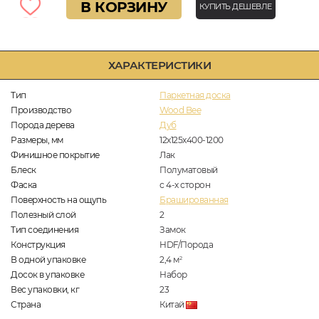
В КОРЗИНУ
КУПИТЬ ДЕШЕВЛЕ
ХАРАКТЕРИСТИКИ
Тип
Паркетная доска
Производство
Wood Bee
Порода дерева
Дуб
Размеры, мм
12x125x400-1200
Финишное покрытие
Лак
Блеск
Полуматовый
Фаска
с 4-х сторон
Поверхность на ощупь
Брашированная
Полезный слой
2
Тип соединения
Замок
Конструкция
HDF/Порода
В одной упаковке
2,4
м
2
Досок в упаковке
Набор
Вес упаковки, кг
23
Страна
Китай