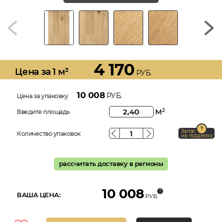
4 170
Цена за 1 м²
РУБ.
10 008
РУБ.
Цена за упаковку
м
2
Введите площадь
Запас
Количество упаковок
на подрезку
рассчитать доставку в регионы
10 008
ВАША ЦЕНА:
РУБ.