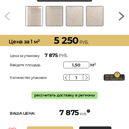
5 250
Цена за 1 м²
РУБ.
7 875
РУБ.
Цена за упаковку
м
2
Введите площадь
Запас
Количество упаковок
на подрезку
рассчитать доставку в регионы
7 875
ВАША ЦЕНА:
РУБ.