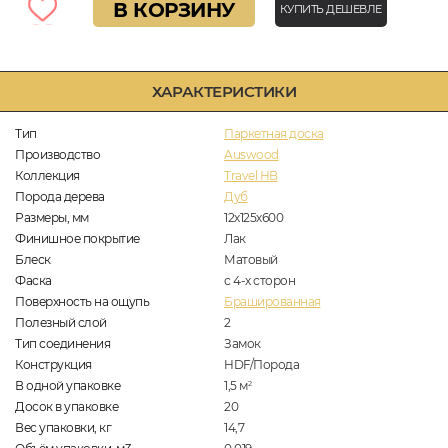
В КОРЗИНУ
КУПИТЬ ДЕШЕВЛЕ
ХАРАКТЕРИСТИКИ
Тип
Паркетная доска
Производство
Auswood
Коллекция
Travel HB
Порода дерева
Дуб
Размеры, мм
12х125х600
Финишное покрытие
Лак
Блеск
Матовый
Фаска
с 4-х сторон
Поверхность на ощупь
Брашированная
Полезный слой
2
Тип соединения
Замок
Конструкция
HDF/Порода
В одной упаковке
1,5
м
2
Досок в упаковке
20
Вес упаковки, кг
14,7