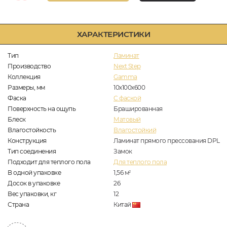
ХАРАКТЕРИСТИКИ
Тип
Ламинат
Производство
Next Step
Коллекция
Gamma
Размеры, мм
10х100х600
Фаска
C фаской
Поверхность на ощупь
Брашированная
Блеск
Матовый
Влагостойкость
Влагостойкий
Конструкция
Ламинат прямого прессования DPL
Тип соединения
Замок
Подходит для теплого пола
Для теплого пола
В одной упаковке
1,56
м
2
Досок в упаковке
26
Вес упаковки, кг
12
Страна
Китай