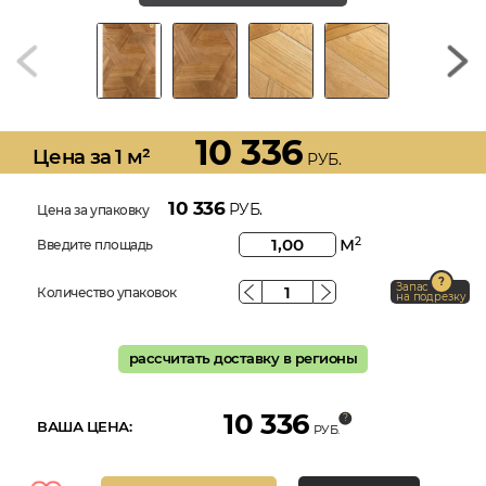
10 336
Цена за 1 м²
РУБ.
10 336
РУБ.
Цена за упаковку
м
2
Введите площадь
Запас
Количество упаковок
на подрезку
рассчитать доставку в регионы
10 336
ВАША ЦЕНА:
РУБ.