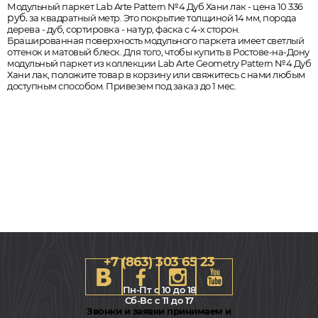
Модульный паркет Lab Arte Pattern №4 Дуб Хани лак - цена 10 336
руб.
за квадратный метр. Это покрытие толщиной 14 мм, порода
дерева - дуб, сортировка - натур, фаска с 4-х сторон.
Брашированная поверхность модульного паркета имеет светлый
оттенок и матовый блеск. Для того, чтобы купить в Ростове-на-Дону
модульный паркет из коллекции Lab Arte Geometry Pattern №4 Дуб
Хани лак, положите товар в корзину или свяжитесь с нами любым
доступным способом. Привезем под заказ до 1 мес.
+7 (863) 303 65 23
Пн-Пт с 10 до 18
Сб-Вс с 11 до 17
Звонки и заявки принимаем и