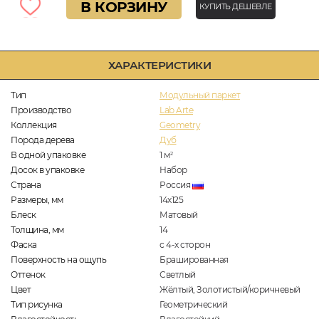
В КОРЗИНУ
КУПИТЬ ДЕШЕВЛЕ
ХАРАКТЕРИСТИКИ
Тип
Модульный паркет
Производство
Lab Arte
Коллекция
Geometry
Порода дерева
Дуб
В одной упаковке
1
м
2
Досок в упаковке
Набор
Страна
Россия
Размеры, мм
14х125
Блеск
Матовый
Толщина, мм
14
Фаска
с 4-х сторон
Поверхность на ощупь
Брашированная
Оттенок
Светлый
Цвет
Жёлтый, Золотистый/коричневый
Тип рисунка
Геометрический