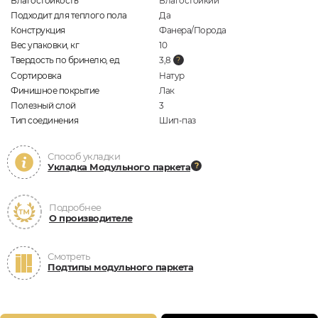
Влагостойкость
Влагостойкий
Подходит для теплого пола
Да
Конструкция
Фанера/Порода
Вес упаковки, кг
10
Твердость по бринелю, ед
3,8
Сортировка
Натур
Финишное покрытие
Лак
Полезный слой
3
Тип соединения
Шип-паз
Способ укладки
Укладка Модульного паркета
Подробнее
О производителе
Смотреть
Подтипы модульного паркета