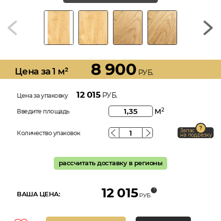
8 900
Цена за 1 м²
РУБ.
12 015
РУБ.
Цена за упаковку
м
2
Введите площадь
Запас
Количество упаковок
на подрезку
рассчитать доставку в регионы
12 015
ВАША ЦЕНА:
РУБ.