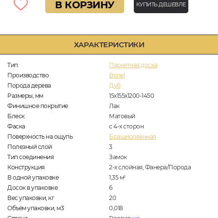
В КОРЗИНУ
КУПИТЬ ДЕШЕВЛЕ
ХАРАКТЕРИСТИКИ
Тип
Паркетная доска
Производство
Brinel
Порода дерева
Дуб
Размеры, мм
15х155х1200-1450
Финишное покрытие
Лак
Блеск
Матовый
Фаска
с 4-х сторон
Поверхность на ощупь
Брашированная
Полезный слой
3
Тип соединения
Замок
Конструкция
2-х слойная, Фанера/Порода
В одной упаковке
1,35
м
2
Досок в упаковке
6
Вес упаковки, кг
20
Объём упаковки, м3
0,018