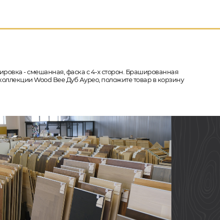
тировка - смешанная, фаска с 4-х сторон. Брашированная
з коллекции Wood Bee Дуб Аурео, положите товар в корзину