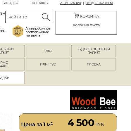
УКЛАДКА
КОНТАКТЫ
РЕГИСТРАЦИЯ
ВХОД С ПАРОЛЕМ
таж
КОРЗИНА
Корзина пуста
й
Антипробочное
ве.
расположение
магазина
УЛЬНЫЙ
ХУДОЖЕСТВЕННЫЙ
ЁЛКА
АРКЕТ
ПАРКЕТ
ЕРМО
ПЛИНТУС
ПРОБКА
АРКЕТ
ИДКИ
4 500
Цена за 1 м²
РУБ.