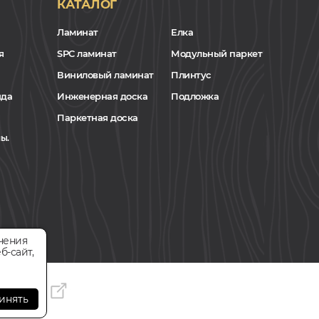
КАТАЛОГ
Ламинат
Елка
я
SPC ламинат
Модульный паркет
Виниловый ламинат
Плинтус
нда
Инженерная доска
Подложка
Паркетная доска
ы.
чения
б-сайт,
инять