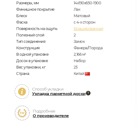
Размеры, мм
14х190х650-1900
Финишное покрытие
Лак
Блеск
Матовый
Фаска
с 4-х сторон
Поверхность на ощупь
Брашированная
Полезный слой
2
Тип соединения
Замок
Конструкция
Фанера/Порода
В одной упаковке
2,166
м
2
Досок в упаковке
Набор
Вес упаковки, кг
23
Страна
Китай
Способ укладки
Укладка паркетной доски
Подробнее
О производителе