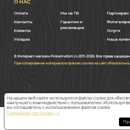
О НАС
Оплата
Мы на ТВ
Партнерам
Контакты
Гарантии и
Фотогалере
рекламации
Клиенты
Услуги
Укладка
Наша кома
© Интернет-магазин Polvamvdom.ru 2011-2026. Все права защищен
При копировании материалов прямая ссылка на сайт обязательна
.
На нашем веб-сайте используются файлы cookie для обеспе
наилучшего взаимодействия с пользователем. Используя ве
вы соглашаетесь с использованием файлов cookie.
Подробнее про cookie ⟶
НАШ ПАРТНЁР
Пр