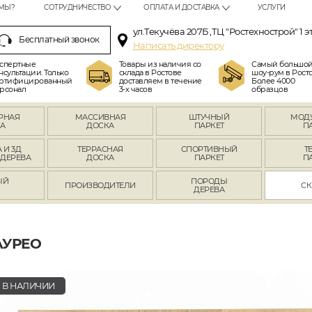
МЫ?
СОТРУДНИЧЕСТВО
ОПЛАТА И ДОСТАВКА
УСЛУГИ
ул.Текучёва 207Б ,ТЦ "Ростехнострой" 1 э
Бесплатный звонок
Написать директору
спертные
Товары из наличия со
Самый большо
нсультации. Только
склада в Ростове
шоу-рум в Росто
ртифицированный
доставляем в течение
Более 4000
рсонал
3-х часов
образцов
РНАЯ
МАССИВНАЯ
ШТУЧНЫЙ
МОД
А
ДОСКА
ПАРКЕТ
П
 И 3Д
ТЕРРАСНАЯ
СПОРТИВНЫЙ
Т
 ДЕРЕВА
ДОСКА
ПАРКЕТ
П
ЫЙ
ПОРОДЫ
ПРОИЗВОДИТЕЛИ
СК
Л
ДЕРЕВА
АУРЕО
В НАЛИЧИИ