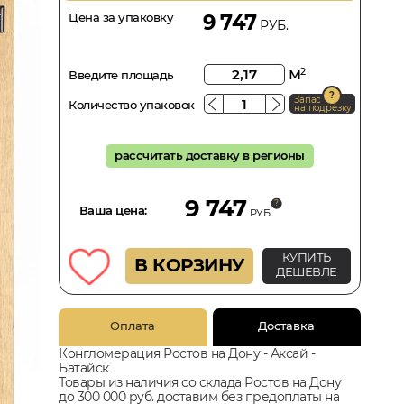
Цена за упаковку
9 747
РУБ.
м
2
Введите площадь
Запас
Количество упаковок
на подрезку
рассчитать доставку в регионы
9 747
Ваша цена:
РУБ.
КУПИТЬ
В КОРЗИНУ
ДЕШЕВЛЕ
Оплата
Доставка
Конгломерация Ростов на Дону - Аксай -
Батайск
Товары из наличия со склада Ростов на Дону
до 300 000 руб. доставим без предоплаты на