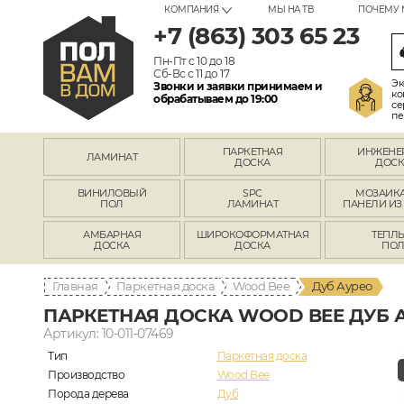
КОМПАНИЯ
МЫ НА ТВ
ПОЧЕМУ 
+7 (863) 303 65 23
Пн-Пт с 10 до 18
Сб-Вс с 11 до 17
Эк
Звонки и заявки принимаем и
ко
обрабатываем до 19:00
се
пе
ПАРКЕТНАЯ
ИНЖЕНЕ
ЛАМИНАТ
ДОСКА
ДОСК
ВИНИЛОВЫЙ
SPC
МОЗАИКА
ПОЛ
ЛАМИНАТ
ПАНЕЛИ ИЗ
АМБАРНАЯ
ШИРОКОФОРМАТНАЯ
ТЕПЛ
ДОСКА
ДОСКА
ПО
Главная
Паркетная доска
Wood Bee
Дуб Аурео
ПАРКЕТНАЯ ДОСКА WOOD BEE ДУБ 
Артикул: 10-011-07469
Тип
Паркетная доска
Производство
Wood Bee
Порода дерева
Дуб