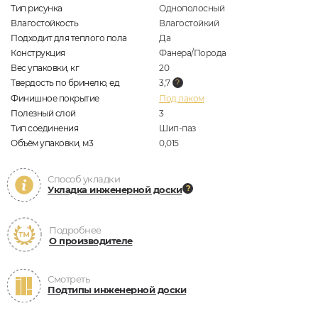
Тип рисунка
Однополосный
Влагостойкость
Влагостойкий
Подходит для теплого пола
Да
Конструкция
Фанера/Порода
Вес упаковки, кг
20
Твердость по бринелю, ед
3,7
Финишное покрытие
Под лаком
Полезный слой
3
Тип соединения
Шип-паз
Объём упаковки, м3
0,015
Способ укладки
Укладка инженерной доски
Подробнее
О производителе
Смотреть
Подтипы инженерной доски