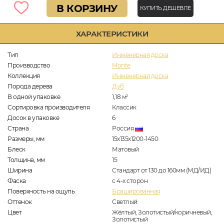
В КОРЗИНУ
КУПИТЬ ДЕШЕВЛЕ
ХАРАКТЕРИСТИКИ
Тип
Инженерная доска
Производство
Monte
Коллекция
Инженерная доска
Порода дерева
Дуб
В одной упаковке
1,18
м
2
Сортировка производителя
Классик
Досок в упаковке
6
Страна
Россия
Размеры, мм
15х135х1200-1450
Блеск
Матовый
Толщина, мм
15
Ширина
Стандарт от 130 до 160мм (МД/ИД)
Фаска
с 4-х сторон
Поверхность на ощупь
Брашированная
Оттенок
Светлый
Цвет
Жёлтый, Золотистый/коричневый,
Золотистый