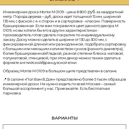
руб.
Инженерная доска Monte M 0109 - цена 8 800
за квадратный
метр. Порода дерева – дуб, доска идет толщиной 15 мм, шириной
135 мм, с фаской с 4-х сторон и в сортировке - классик. Поверхность
брашированная. Если вам понравился цвет данного декора M
0109, но вы хотели бы его в других характеристиках -
производитель готов сделать покрытие по индивидуальному
заказу. Доску можно сделать в ширине от 130 до 300 мм, с
фиксированной длиной или разнодлинкой, подобрать сортировку
с большим или меньшим количеством сучков (разного диаметра),
более брашированной/гладкой, разной степени блеска: матовой,
полуматовой, глянцевой, при этом декор можно также сделать в
формате английской/французской елки.
Образец Monte M 0109 в большом щите представлен в салоне.
📍 В салоне «Пол Вам В Дом» представлено более 5 тысяч образцов
инженерной доски. Не нужно ездить по всей Москве – самый
большой ассортимент у нас. Приезжайте. Есть бесплатная
парковка.
ВАРИАНТЫ