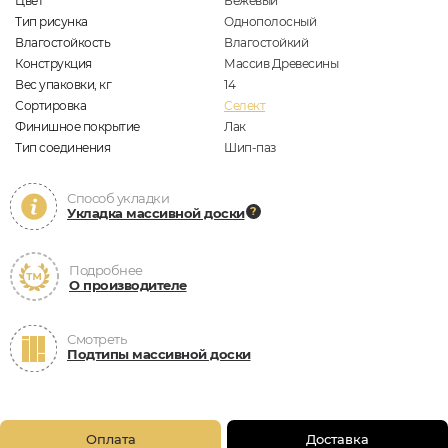
Цвет
Бежевый
Тип рисунка
Однополосный
Влагостойкость
Влагостойкий
Конструкция
Массив Древесины
Вес упаковки, кг
14
Сортировка
Селект
Финишное покрытие
Лак
Тип соединения
Шип-паз
Способ укладки
Укладка массивной доски
Подробнее
О производителе
Смотреть
Подтипы массивной доски
Оплата
Доставка