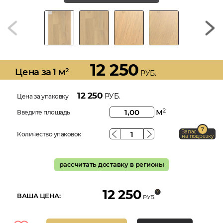
12 250
Цена за 1 м²
РУБ.
12 250
РУБ.
Цена за упаковку
м
2
Введите площадь
Запас
Количество упаковок
на подрезку
рассчитать доставку в регионы
12 250
ВАША ЦЕНА:
РУБ.