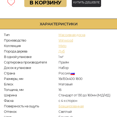
В КОРЗИНУ
КУПИТЬ ДЕШЕВЛЕ
ХАРАКТЕРИСТИКИ
Тип
Массивная доска
Производство
Winwood
Коллекция
Mixto
Порода дерева
Дуб
В одной упаковке
1
м
2
Сортировка производителя
Прайм
Досок в упаковке
Набор
Страна
Россия
Размеры, мм
16х150х400-1800
Блеск
Матовый
Толщина, мм
16
Ширина
Стандарт от 130 до 160мм (МД/ИД)
Фаска
с 4-х сторон
Поверхность на ощупь
Брашированная
Оттенок
Светлый