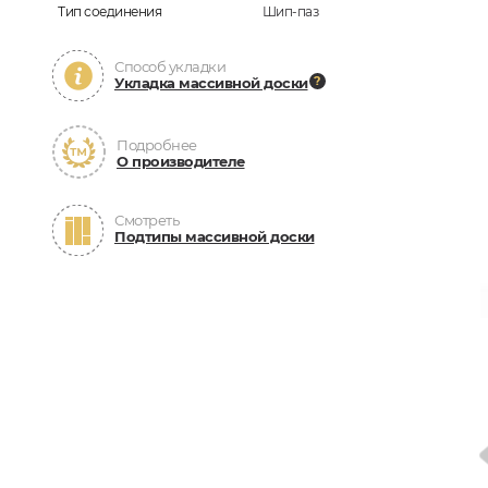
Тип соединения
Шип-паз
Способ укладки
Укладка массивной доски
Подробнее
О производителе
Смотреть
Подтипы массивной доски