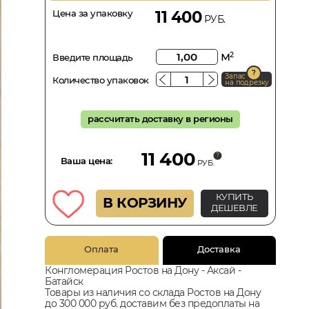
Цена за упаковку
11 400
РУБ.
м
2
Введите площадь
Запас
Количество упаковок
на подрезку
рассчитать доставку в регионы
11 400
Ваша цена:
РУБ.
КУПИТЬ
В КОРЗИНУ
ДЕШЕВЛЕ
Оплата
Доставка
Конгломерация Ростов на Дону - Аксай -
Батайск
Товары из наличия со склада Ростов на Дону
до 300 000 руб. доставим без предоплаты на