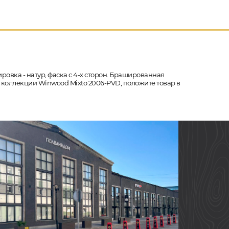
ировка - натур, фаска с 4-х сторон. Брашированная
з коллекции Winwood Mixto 2006-PVD, положите товар в