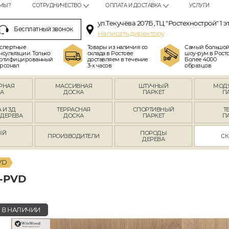
МЫ?
СОТРУДНИЧЕСТВО
ОПЛАТА И ДОСТАВКА
УСЛУГИ
ул.Текучёва 207Б ,ТЦ "Ростехнострой" 1 э
Бесплатный звонок
Написать директору
спертные
Товары из наличия со
Самый большо
нсультации. Только
склада в Ростове
шоу-рум в Росто
ртифицированный
доставляем в течение
Более 4000
рсонал
3-х часов
образцов
РНАЯ
МАССИВНАЯ
ШТУЧНЫЙ
МОД
А
ДОСКА
ПАРКЕТ
П
 И 3Д
ТЕРРАСНАЯ
СПОРТИВНЫЙ
Т
 ДЕРЕВА
ДОСКА
ПАРКЕТ
П
ЫЙ
ПОРОДЫ
ПРОИЗВОДИТЕЛИ
СК
Л
ДЕРЕВА
VD
-PVD
В НАЛИЧИИ