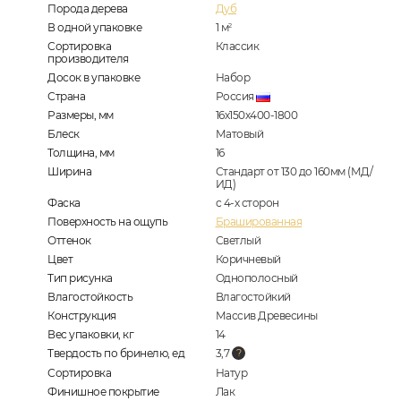
Порода дерева
Дуб
В одной упаковке
1
м
2
Сортировка
Классик
производителя
Досок в упаковке
Набор
Страна
Россия
Размеры, мм
16х150х400-1800
Блеск
Матовый
Толщина, мм
16
Ширина
Стандарт от 130 до 160мм (МД/
ИД)
Фаска
с 4-х сторон
Поверхность на ощупь
Брашированная
Оттенок
Светлый
Цвет
Коричневый
Тип рисунка
Однополосный
Влагостойкость
Влагостойкий
Конструкция
Массив Древесины
Вес упаковки, кг
14
Твердость по бринелю, ед
3,7
Сортировка
Натур
Финишное покрытие
Лак