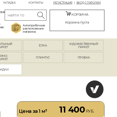
УКЛАДКА
КОНТАКТЫ
РЕГИСТРАЦИЯ
ВХОД С ПАРОЛЕМ
таж
КОРЗИНА
Корзина пуста
й
Антипробочное
ве.
расположение
магазина
УЛЬНЫЙ
ХУДОЖЕСТВЕННЫЙ
ЁЛКА
АРКЕТ
ПАРКЕТ
ЕРМО
ПЛИНТУС
ПРОБКА
АРКЕТ
ИДКИ
11 400
Цена за 1 м²
РУБ.