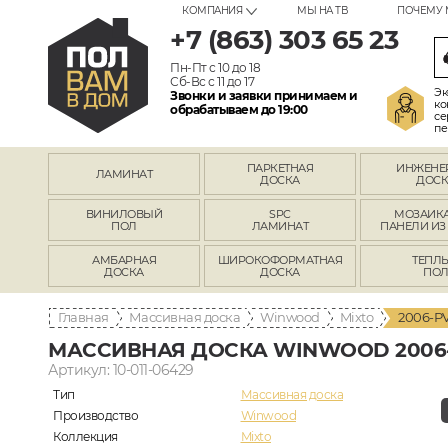
КОМПАНИЯ
МЫ НА ТВ
ПОЧЕМУ 
+7 (863) 303 65 23
Пн-Пт с 10 до 18
Сб-Вс с 11 до 17
Эк
Звонки и заявки принимаем и
ко
обрабатываем до 19:00
се
пе
ПАРКЕТНАЯ
ИНЖЕНЕ
ЛАМИНАТ
ДОСКА
ДОСК
ВИНИЛОВЫЙ
SPC
МОЗАИКА
ПОЛ
ЛАМИНАТ
ПАНЕЛИ ИЗ
АМБАРНАЯ
ШИРОКОФОРМАТНАЯ
ТЕПЛ
ДОСКА
ДОСКА
ПО
Главная
Массивная доска
Winwood
Mixto
2006-P
МАССИВНАЯ ДОСКА WINWOOD 2006
Артикул: 10-011-06429
Тип
Массивная доска
Производство
Winwood
Коллекция
Mixto