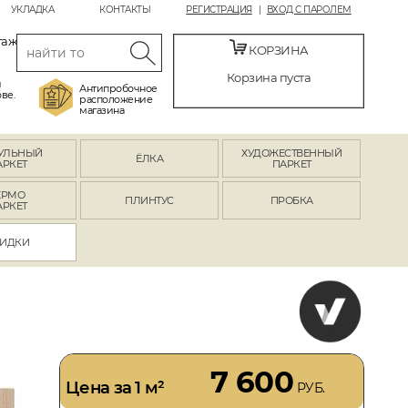
УКЛАДКА
КОНТАКТЫ
РЕГИСТРАЦИЯ
ВХОД С ПАРОЛЕМ
таж
КОРЗИНА
Корзина пуста
й
Антипробочное
ве.
расположение
магазина
УЛЬНЫЙ
ХУДОЖЕСТВЕННЫЙ
ЁЛКА
АРКЕТ
ПАРКЕТ
ЕРМО
ПЛИНТУС
ПРОБКА
АРКЕТ
ИДКИ
7 600
Цена за 1 м²
РУБ.