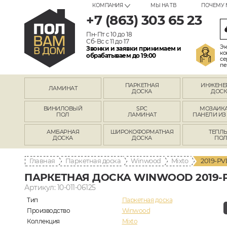
КОМПАНИЯ
МЫ НА ТВ
ПОЧЕМУ 
+7 (863) 303 65 23
Пн-Пт с 10 до 18
Сб-Вс с 11 до 17
Эк
Звонки и заявки принимаем и
ко
обрабатываем до 19:00
се
пе
ПАРКЕТНАЯ
ИНЖЕНЕ
ЛАМИНАТ
ДОСКА
ДОСК
ВИНИЛОВЫЙ
SPC
МОЗАИКА
ПОЛ
ЛАМИНАТ
ПАНЕЛИ ИЗ
АМБАРНАЯ
ШИРОКОФОРМАТНАЯ
ТЕПЛ
ДОСКА
ДОСКА
ПО
Главная
Паркетная доска
Winwood
Mixto
2019-PV
ПАРКЕТНАЯ ДОСКА WINWOOD 2019-
Артикул: 10-011-06125
Тип
Паркетная доска
Производство
Winwood
Коллекция
Mixto