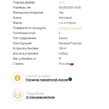
Порода дерева
Дуб
Размеры, мм
15х135х1200-1450
Финишное покрытие
Лак
Блеск
Матовый
Фаска
с 4-х сторон
Поверхность на ощупь
Брашированная
Полезный слой
3
Тип соединения
Замок
Конструкция
Фанера/Порода
В одной упаковке
1,18
м
2
Досок в упаковке
Набор
Вес упаковки, кг
15
Страна
Россия
Способ укладки
Укладка паркетной доски
Подробнее
О производителе