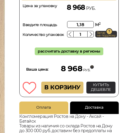
Цена за упаковку
8 968
РУБ.
м
2
Введите площадь
Запас
Количество упаковок
на подрезку
рассчитать доставку в регионы
8 968
Ваша цена:
РУБ.
КУПИТЬ
В КОРЗИНУ
ДЕШЕВЛЕ
Оплата
Доставка
Конгломерация Ростов на Дону - Аксай -
Батайск
Товары из наличия со склада Ростов на Дону
до 300 000 руб. доставим без предоплаты на