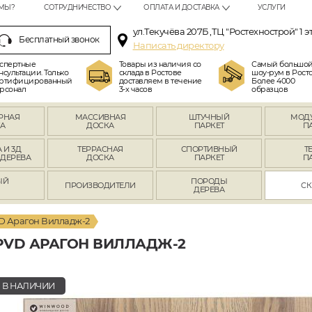
МЫ?
СОТРУДНИЧЕСТВО
ОПЛАТА И ДОСТАВКА
УСЛУГИ
ул.Текучёва 207Б ,ТЦ "Ростехнострой" 1 э
Бесплатный звонок
Написать директору
спертные
Товары из наличия со
Самый большо
нсультации. Только
склада в Ростове
шоу-рум в Росто
ртифицированный
доставляем в течение
Более 4000
рсонал
3-х часов
образцов
РНАЯ
МАССИВНАЯ
ШТУЧНЫЙ
МОД
А
ДОСКА
ПАРКЕТ
П
 И 3Д
ТЕРРАСНАЯ
СПОРТИВНЫЙ
Т
 ДЕРЕВА
ДОСКА
ПАРКЕТ
П
ЫЙ
ПОРОДЫ
ПРОИЗВОДИТЕЛИ
СК
Л
ДЕРЕВА
D Арагон Вилладж-2
PVD АРАГОН ВИЛЛАДЖ-2
В НАЛИЧИИ