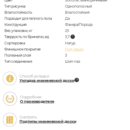
Цвет
Золотистый/коричневый
Тип рисунка
Однополосный
Влагостойкость
Влагостойкий
Подходит для теплого пола
Да
Конструкция
Фанера/Порода
Вес упаковки, кг
25
Твердость по бринелю, ед
3,7
Сортировка
Натур
Финишное покрытие
Под лаком
Полезный слой
3
Тип соединения
Шип-паз
Способ укладки
Укладка инженерной доски
Подробнее
О производителе
Смотреть
Подтипы инженерной доски