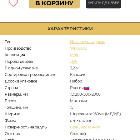
В КОРЗИНУ
КУПИТЬ ДЕШЕВЛЕ
ХАРАКТЕРИСТИКИ
Тип
Инженерная доска
Производство
Winwood
Коллекция
Mixto
Порода дерева
Дуб
В одной упаковке
3,2
м
2
Сортировка производителя
Классик
Досок в упаковке
Набор
Страна
Россия
Размеры, мм
15х200х500-2000
Блеск
Матовый
Толщина, мм
15
Ширина
Широкий от 160мм (МД/ИД)
Фаска
с 4-х сторон
Поверхность на ощупь
Брашированная
Оттенок
Светлый