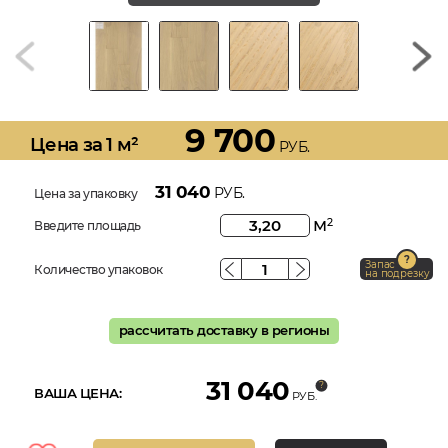
9 700
Цена за 1 м²
РУБ.
31 040
РУБ.
Цена за упаковку
м
2
Введите площадь
Запас
Количество упаковок
на подрезку
рассчитать доставку в регионы
31 040
ВАША ЦЕНА:
РУБ.