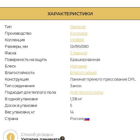
ХАРАКТЕРИСТИКИ
Тип
Ламинат
Производство
Kronostar
Коллекция
Intellekt
Размеры, мм
12х191з1380
Фаска
C фаской
Поверхность на ощупь
Брашированная
Блеск
Матовый
Влагостойкость
Влагостойкий
Конструкция
Ламинат прямого прессования DPL
Тип соединения
Замок
Подходит для теплого пола
Для теплого пола
В одной упаковке
1,318
м
2
Досок в упаковке
5
Вес упаковки, кг
14
Страна
Россия
Способ укладки
Укладка ламината