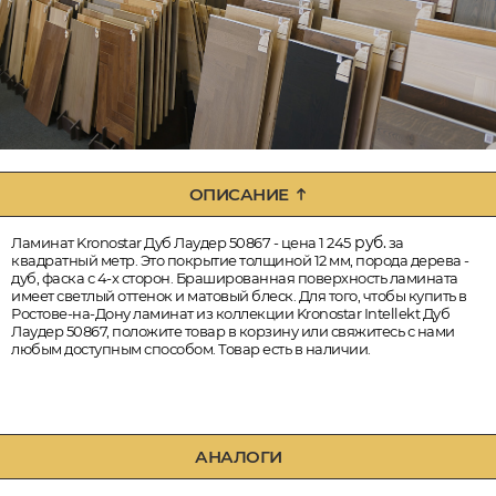
ОПИСАНИЕ
руб.
Ламинат Kronostar Дуб Лаудер 50867 - цена 1 245
за
квадратный метр. Это покрытие толщиной 12 мм, порода дерева -
дуб, фаска с 4-х сторон. Брашированная поверхность ламината
имеет светлый оттенок и матовый блеск. Для того, чтобы купить в
Ростове-на-Дону ламинат из коллекции Kronostar Intellekt Дуб
Лаудер 50867, положите товар в корзину или свяжитесь с нами
любым доступным способом. Товар есть в наличии.
АНАЛОГИ